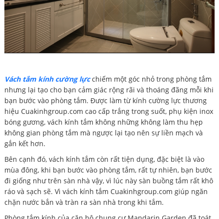
Vách tắm kính cường lực
chiếm một góc nhỏ trong phòng tắm
nhưng lại tạo cho bạn cảm giác rộng rãi và thoáng đãng mỗi khi
bạn bước vào phòng tắm. Được làm từ kính cường lực thương
hiệu Cuakinhgroup.com cao cấp trắng trong suốt, phụ kiện inox
bóng gương, vách kính tắm không những không làm thu hẹp
không gian phòng tắm mà ngược lại tạo nên sự liền mạch và
gắn kết hơn.
Bên cạnh đó, vách kính tắm còn rất tiện dụng, đặc biệt là vào
mùa đông, khi bạn bước vào phòng tắm, rất tự nhiên, bạn bước
đi giống như trên sàn nhà vậy, vì lúc này sàn buồng tắm rất khô
ráo và sạch sẽ. Vì vách kính tắm Cuakinhgroup.com giúp ngăn
chặn nước bắn và tràn ra sàn nhà trong khi tắm.
Phòng tắm kính của căn hộ chung cư Mandarin Garden đã toát