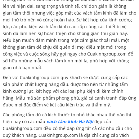
lên vẻ hiện đại, sang trọng và tinh tế. chỉ đơn giản là không
gian tắm thôi nhưng việc góp mặt của vách tắm kính đã làm cho
mọi thứ trở nên vô cùng hoàn hảo. Sự kết hợp của kính cường
lực, các phụ kiện vách tắm kính cao cấp cùng các thiết bị vệ
sinh đã làm nên sự hoàn thiện cho không gian thư giãn này.
Nếu bạn muốn đắm mình trong một cảm giác thoải mái, một
không gian tắm dễ chịu để quên đi mọi điều mệt mỏi trong
công việc và cuộc sống hãy gọi ngay cho Cuakinhgroup.com để
sở hữu những mẫu vách tắm kính mới lạ, phù hợp với không
gian nhà bạn nhất.
Đến với Cuakinhgroup.com quý khách sẽ được cung cấp các
sản phẩm chất lượng hàng đầu, được tạo nên từ những tấm
kính cường lực, kết hợp với các loại phụ kiện đi kèm chính
hãng. Mẫu mã sản phẩm phong phú, giá cả cạnh tranh đáp ứng
được mọi đặc điểm về kết cấu kiến trúc và thẩm mỹ.
Các phòng tắm dù có kích thước to nhỏ khác nhau thế nào thì
hiện nay có các mẫu
vách tắm kính Hà Nội
đẹp của
Cuakinhgroup.com đều có thể đáp ứng tất cả các nhu cầu cho
quý khách hàng. Cuakinhgroup.com là địa chỉ cung cấp vách