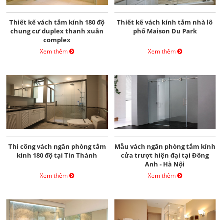
Thiết kế vách tắm kính 180 độ
Thiết kế vách kính tắm nhà lô
chung cư duplex thanh xuân
phố Maison Du Park
complex
Xem thêm
Xem thêm
Thi công vách ngăn phòng tắm
Mẫu vách ngăn phòng tắm kính
kính 180 độ tại Tín Thành
cửa trượt hiện đại tại Đông
Anh - Hà Nội
Xem thêm
Xem thêm