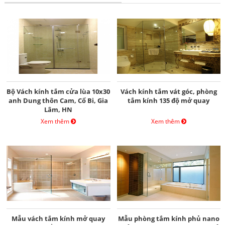
Bộ Vách kính tắm cửa lùa 10x30
Vách kính tắm vát góc, phòng
anh Dung thôn Cam, Cổ Bi, Gia
tắm kính 135 độ mở quay
Lâm, HN
Xem thêm
Xem thêm
Mẫu vách tắm kính mở quay
Mẫu phòng tắm kính phủ nano