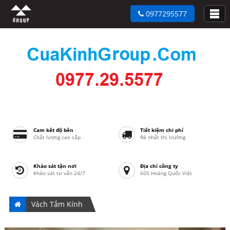
0977295577
Cam kết độ bền
Tiết kiệm chi phí
Chất lượng cao cấp
Rẻ nhất thị trường
Khảo sát tận nơi
Địa chỉ công ty
Khảo sát tư vấn 24/7
605 Hoàng Quốc Việt
Vách Tắm Kính