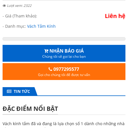
Lượt xem: 2322
Liên hệ
- Giá (Tham khảo):
- Danh mục:
Vách Tắm Kính
NHẬN BÁO GIÁ
Chúng tôi sẽ gọi lại cho bạn
0977295577
Gọi cho chúng tôi để được tư vấn
TIN TỨC
ĐẶC ĐIỂM NỔI BẬT
Vách kính tắm đã và đang là lựa chọn số 1 dành cho những nhà