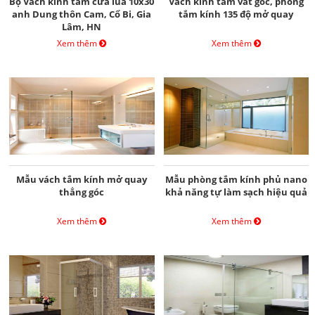
Bộ Vách kính tắm cửa lùa 10x30
Vách kính tắm vát góc, phòng
anh Dung thôn Cam, Cổ Bi, Gia
tắm kính 135 độ mở quay
Lâm, HN
Xem thêm
Xem thêm
Mẫu vách tắm kính mở quay
Mẫu phòng tắm kính phủ nano
thẳng góc
khả năng tự làm sạch hiệu quả
Xem thêm
Xem thêm