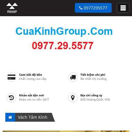
0977295577
Cam kết độ bền
Tiết kiệm chi phí
Chất lượng cao cấp
Rẻ nhất thị trường
Khảo sát tận nơi
Địa chỉ công ty
Khảo sát tư vấn 24/7
605 Hoàng Quốc Việt
Vách Tắm Kính