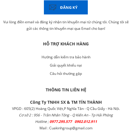
ĐĂNG KÝ
Vui lòng điền email và đăng ký nhận tin khuyến mại từ chúng tôi. Chúng tôi sẽ
gửi các thông tin khuyến mại qua Email cho bạn!
HỖ TRỢ KHÁCH HÀNG
Hướng dẫn kiểm tra bảo hành
Giải quyết khiếu nại
Câu hỏi thường gặp
THÔNG TIN LIÊN HỆ
Công Ty TNHH SX & TM TÍN THÀNH
VPGD : 605(2) Hoàng Quốc Việt,P Nghĩa Tân - Q Cầu Giấy - Hà Nội.
Cơ sở 2 : 956 - Trần Nhân Tông - Q Kiến An - Tp Hải Phòng
Hotline ;
0977.295.577 0902.012.911
Mail : Cuakinhgroup@gmail.com