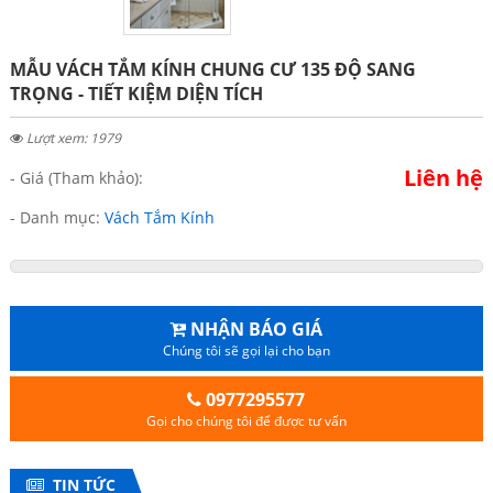
MẪU VÁCH TẮM KÍNH CHUNG CƯ 135 ĐỘ SANG
TRỌNG - TIẾT KIỆM DIỆN TÍCH
Lượt xem: 1979
Liên hệ
- Giá (Tham khảo):
- Danh mục:
Vách Tắm Kính
NHẬN BÁO GIÁ
Chúng tôi sẽ gọi lại cho bạn
0977295577
Gọi cho chúng tôi để được tư vấn
TIN TỨC