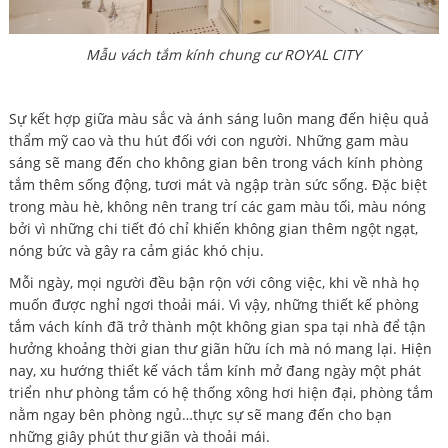
Mẫu vách tắm kính chung cư ROYAL CITY
Sự kết hợp giữa màu sắc và ánh sáng luôn mang đến hiệu quả
thẩm mỹ cao và thu hút đối với con người. Những gam màu
sáng sẽ mang đến cho không gian bên trong vách kính phòng
tắm thêm sống động, tươi mát và ngập tràn sức sống. Đặc biệt
trong màu hè, không nên trang trí các gam màu tối, màu nóng
bởi vì những chi tiết đó chỉ khiến không gian thêm ngột ngạt,
nóng bức và gây ra cảm giác khó chịu.
Mỗi ngày, mọi người đều bận rộn với công việc, khi về nhà họ
muốn được nghỉ ngơi thoải mái. Vì vậy, những thiết kế phòng
tắm vách kính đã trở thành một không gian spa tại nhà để tận
hưởng khoảng thời gian thư giãn hữu ích mà nó mang lại. Hiện
nay, xu hướng thiết kế vách tắm kính mở đang ngày một phát
triển như phòng tắm có hệ thống xông hơi hiện đại, phòng tắm
nằm ngay bên phòng ngủ…thực sự sẽ mang đến cho bạn
những giây phút thư giãn và thoải mái.