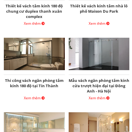
Thiết kế vách tắm kính 180 độ
Thiết kế vách kính tắm nhà lô
chung cư duplex thanh xuân
phố Maison Du Park
complex
Xem thêm
Xem thêm
Thi công vách ngăn phòng tắm
Mẫu vách ngăn phòng tắm kính
kính 180 độ tại Tín Thành
cửa trượt hiện đại tại Đông
Anh - Hà Nội
Xem thêm
Xem thêm