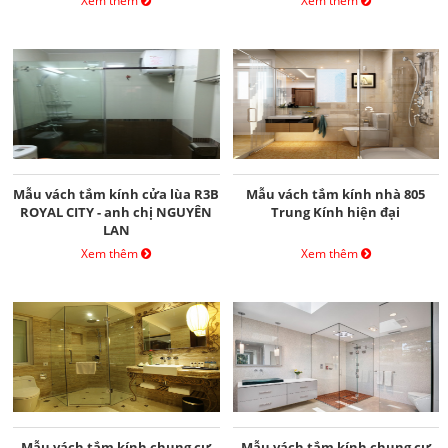
Xem thêm
Xem thêm
Mẫu vách tắm kính cửa lùa R3B
Mẫu vách tắm kính nhà 805
ROYAL CITY - anh chị NGUYÊN
Trung Kính hiện đại
LAN
Xem thêm
Xem thêm
Mẫu vách tắm kính chung cư
Mẫu vách tắm kính chung cư