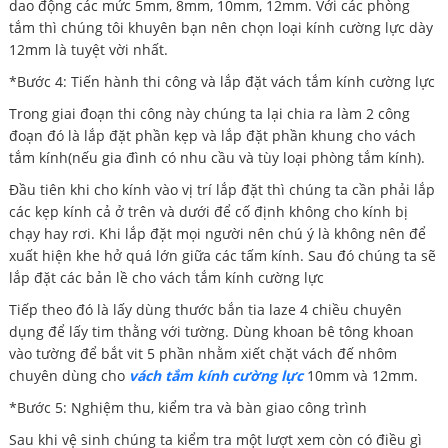
dao động các mức 5mm, 8mm, 10mm, 12mm. Với các phòng
tắm thì chúng tôi khuyên bạn nên chọn loại kính cường lực dày
12mm là tuyệt vời nhất.
*Bước 4: Tiến hành thi công và lắp đặt vách tắm kính cường lực
Trong giai đoạn thi công này chúng ta lại chia ra làm 2 công
đoạn đó là lắp đặt phần kẹp và lắp đặt phần khung cho vách
tắm kính(nếu gia đình có nhu cầu và tùy loại phòng tắm kính).
Đầu tiên khi cho kính vào vị trí lắp đặt thì chúng ta cần phải lắp
các kẹp kính cả ở trên và dưới để cố định không cho kính bị
chạy hay rơi. Khi lắp đặt mọi người nên chú ý là không nên để
xuất hiện khe hở quá lớn giữa các tấm kính. Sau đó chúng ta sẽ
lắp đặt các bản lề cho vách tắm kính cường lực
Tiếp theo đó là lấy dùng thước bắn tia laze 4 chiều chuyên
dụng để lấy tim thằng với tường. Dùng khoan bê tông khoan
vào tường để bắt vit 5 phần nhằm xiết chặt vách đế nhôm
chuyên dùng cho
vách tắm kính cường lực
10mm và 12mm.
*Bước 5: Nghiệm thu, kiểm tra và bàn giao công trình
Sau khi vệ sinh chúng ta kiểm tra một lượt xem còn có điều gì