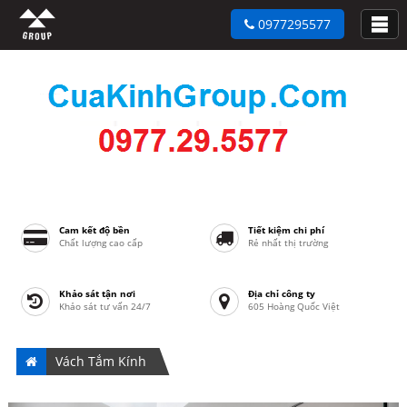
0977295577
Cam kết độ bền
Tiết kiệm chi phí
Chất lượng cao cấp
Rẻ nhất thị trường
Khảo sát tận nơi
Địa chỉ công ty
Khảo sát tư vấn 24/7
605 Hoàng Quốc Việt
Vách Tắm Kính