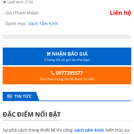
Lượt xem: 2156
Liên hệ
- Giá (Tham khảo):
- Danh mục:
Vách Tắm Kính
NHẬN BÁO GIÁ
Chúng tôi sẽ gọi lại cho bạn
0977295577
Gọi cho chúng tôi để được tư vấn
TIN TỨC
ĐẶC ĐIỂM NỔI BẬT
Sự phá cách trong thiết kế thi công
vách tắm kính
, kiến trúc sư