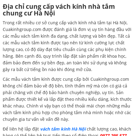
Địa chỉ cung cấp vách kính nhà tắm
chung cư Hà Nội
Trong rất nhiều cơ sở cung cấp vách kính nhà tắm tại Hà Nội,
Cuakinhgroup.com được đánh giá là đơn vị uy tín hàng đầu với
các mẫu vách tắm kính đa dạng, chất lượng và bền đẹp. Tất cả
các mẫu vách tắm kính được tạo nên từ kính cường lực chất
lượng cao, có độ dày đạt tiêu chuẩn cùng các phụ kiện chính
hãng. Bên cạnh đó, quy trình lắp đặt sản phẩm rất khoa học,
đảm bảo đem đến sự bền đẹp, an toàn khi sử dụng và không
gây ra bất cứ tiếng ồn nào khi đóng mở cửa.
Các mẫu vách tắm kính được cung cấp bởi Cuakinhgroup.com
không chỉ đảm bảo về độ bền, tính thẩm mỹ mà còn có giá cả
phải chăng với chế độ bảo hành chuyên nghiệp, uy tín. Sản
phẩm được thiết kế và lắp đặt theo nhiều kiểu dáng, kích thước
khác nhau. Chính vì vậy bạn có thể thoải mái chọn những mẫu
vách tắm kính phù hợp cho phòng tắm nhà mình hoặc nhờ các
chuyên gia tư vấn về vấn đề này.
Để liên hệ lắp đặt
vách tắm kính Hà Nội
chất lượng cao, khách
hàng có thể liên hệ trực tiếp theo số điện thoại
0977.295.577
.