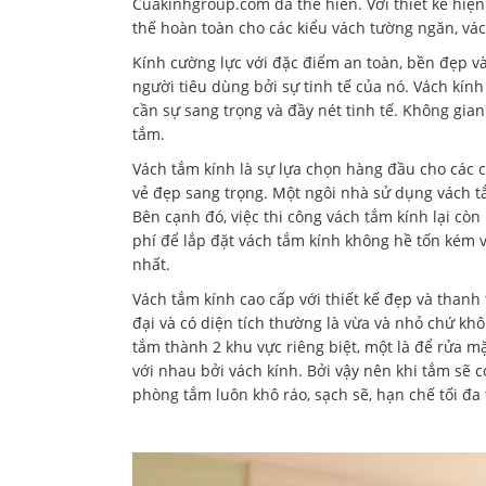
Cuakinhgroup.com đã thể hiển. Với thiết kế hiệ
thế hoàn toàn cho các kiểu vách tường ngăn, vá
Kính cường lực với đặc điểm an toàn, bền đẹp và
người tiêu dùng bởi sự tinh tế của nó. Vách kí
cần sự sang trọng và đầy nét tinh tế. Không gia
tắm.
Vách tắm kính là sự lựa chọn hàng đầu cho các 
vẻ đẹp sang trọng. Một ngôi nhà sử dụng vách t
Bên cạnh đó, việc thi công vách tắm kính lại cò
phí để lắp đặt vách tắm kính không hề tốn kém v
nhất.
Vách tắm kính cao cấp với thiết kế đẹp và than
đại và có diện tích thường là vừa và nhỏ chứ k
tắm thành 2 khu vực riêng biệt, một là để rửa m
với nhau bởi vách kính. Bởi vậy nên khi tắm sẽ
phòng tắm luôn khô ráo, sạch sẽ, hạn chế tối đa 