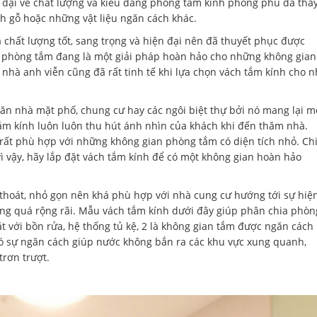
n đại về chất lượng và kiểu dáng phòng tắm kính phong phú đã tha
ch gỗ hoặc những vật liệu ngăn cách khác.
 chất lượng tốt, sang trọng và hiện đại nên đã thuyết phục được
nh phòng tắm đang là một giải pháp hoàn hảo cho những không gian
n nhà anh viễn cũng đã rất tinh tế khi lựa chọn vách tắm kính cho 
căn nhà mặt phố, chung cư hay các ngôi biệt thự bởi nó mang lại m
ắm kính luôn luôn thu hút ánh nhìn của khách khi đến thăm nhà.
n rất phù hợp với những không gian phòng tắm có diện tích nhỏ. Ch
ì vậy, hãy lắp đặt vách tắm kính để có một không gian hoàn hảo
h thoát, nhỏ gọn nên khá phù hợp với nhà cung cư hướng tới sự hiệ
hông quá rộng rãi. Mẫu vách tắm kính dưới đây giúp phân chia phòn
ặt với bồn rửa, hệ thống tủ kệ, 2 là không gian tắm được ngăn cách
 có sự ngăn cách giúp nước không bắn ra các khu vực xung quanh,
trơn trượt.