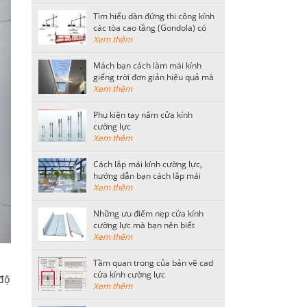
Tìm hiểu dàn đứng thi công kính
các tòa cao tầng (Gondola) có
kết cấu như thế nào?
Xem thêm
Mách bạn cách làm mái kính
giếng trời đơn giản hiệu quả mà
tiết kiệm nhất
Xem thêm
Phụ kiện tay nắm cửa kính
cường lực
Xem thêm
Cách lắp mái kính cường lực,
hướng dẫn bạn cách lắp mái
kính an toàn
Xem thêm
Những ưu điểm nẹp cửa kính
cường lực mà bạn nên biết
Xem thêm
Tầm quan trọng của bản vẽ cad
cửa kính cường lực
 độ
Xem thêm