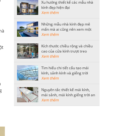
y
Xu hướng thiết kế các mẫu nhà
kính đẹp hiện đại
Xem thêm
Những mẫu nhà kính đẹp mê
mẩn mà ai cũng nên xem một
nhà
lần
Xem thêm
Kích thước chiều rộng và chiều
ột
cao của cửa kính trượt treo
thông dụng
Xem thêm
i
Tìm hiểu chi tiết cấu tạo mái
kính, sảnh kính và giếng trời
bằng kính cường lực
Xem thêm
n
Nguyên tắc thiết kế mái kính,
g
mái sảnh, mái kính giếng trời an
toàn
Xem thêm