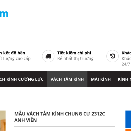
 kết độ bền
Tiết kiệm chi phí
Khảo
t lượng cao cấp
Rẻ nhất thị trường
Khảo
24/
CH KÍNH CƯỜNG LỰC
VÁCH TẮM KÍNH
MÁI KÍNH
KÍNH
MẪU VÁCH TẮM KÍNH CHUNG CƯ 2312C
ANH VIỄN