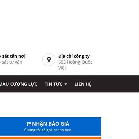
 sát tận nơi
Địa chỉ công ty
 sát tư vấn
605 Hoàng Quốc
7
Việt
 MÀU CƯỜNG LỰC
TIN TỨC
LIÊN HỆ
NHẬN BÁO GIÁ
Chúng tôi sẽ gọi lại cho bạn