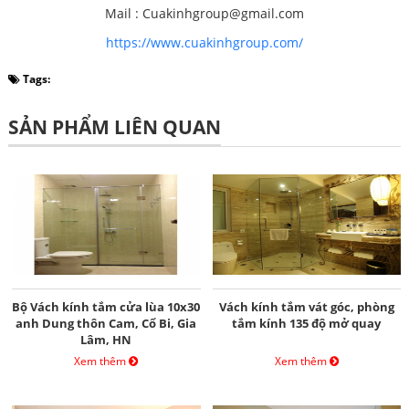
Mail : Cuakinhgroup@gmail.com
https://www.cuakinhgroup.com/
Tags:
SẢN PHẨM LIÊN QUAN
Bộ Vách kính tắm cửa lùa 10x30
Vách kính tắm vát góc, phòng
anh Dung thôn Cam, Cổ Bi, Gia
tắm kính 135 độ mở quay
Lâm, HN
Xem thêm
Xem thêm