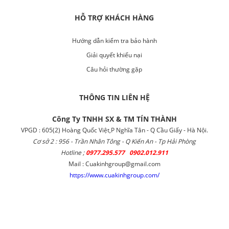
HỖ TRỢ KHÁCH HÀNG
Hướng dẫn kiểm tra bảo hành
Giải quyết khiếu nại
Câu hỏi thường gặp
THÔNG TIN LIÊN HỆ
Công Ty TNHH SX & TM TÍN THÀNH
VPGD : 605(2) Hoàng Quốc Việt,P Nghĩa Tân - Q Cầu Giấy - Hà Nội.
Cơ sở 2 : 956 - Trần Nhân Tông - Q Kiến An - Tp Hải Phòng
Hotline ;
0977.295.577 0902.012.911
Mail : Cuakinhgroup@gmail.com
https://www.cuakinhgroup.com/