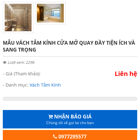
MẪU VÁCH TẮM KÍNH CỬA MỞ QUAY ĐẦY TIỆN ÍCH VÀ
SANG TRỌNG
Lượt xem: 2296
Liên hệ
- Giá (Tham khảo):
- Danh mục:
Vách Tắm Kính
NHẬN BÁO GIÁ
Chúng tôi sẽ gọi lại cho bạn
0977295577