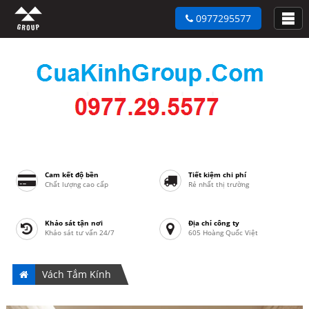
0977295577
Cam kết độ bền
Tiết kiệm chi phí
Chất lượng cao cấp
Rẻ nhất thị trường
Khảo sát tận nơi
Địa chỉ công ty
Khảo sát tư vấn 24/7
605 Hoàng Quốc Việt
Vách Tắm Kính