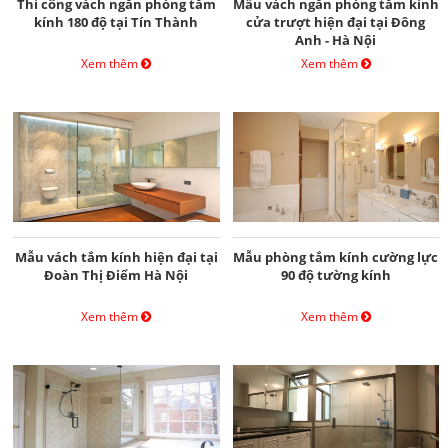
Thi công vách ngăn phòng tắm
Mẫu vách ngăn phòng tắm kính
kính 180 độ tại Tín Thành
cửa trượt hiện đại tại Đông
Anh - Hà Nội
Xem thêm
Xem thêm
Mẫu vách tắm kính hiện đại tại
Mẫu phòng tắm kính cường lực
Đoàn Thị Điểm Hà Nội
90 độ tường kính
Xem thêm
Xem thêm