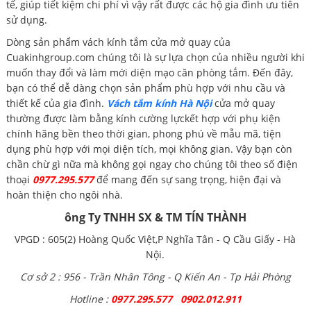
tế, giúp tiết kiệm chi phí vì vậy rất được các hộ gia đình ưu tiên
sử dụng.
Dòng sản phẩm vách kính tắm cửa mở quay của
Cuakinhgroup.com chúng tôi là sự lựa chọn của nhiều người khi
muốn thay đổi và làm mới diện mạo căn phòng tắm. Đến đây,
bạn có thể dễ dàng chọn sản phẩm phù hợp với nhu cầu và
thiết kế của gia đình.
Vách tắm kính Hà Nội
cửa mở quay
thường được làm bằng kính cường lựckết hợp với phụ kiện
chính hãng bền theo thời gian, phong phú về mẫu mã, tiện
dụng phù hợp với mọi diện tích, mọi không gian. Vậy bạn còn
chần chừ gì nữa mà không gọi ngay cho chúng tôi theo số điện
thoại
0977.295.577
để mang đến sự sang trọng, hiện đại và
hoàn thiện cho ngôi nhà.
ông Ty TNHH SX & TM TÍN THÀNH
VPGD : 605(2) Hoàng Quốc Việt,P Nghĩa Tân - Q Cầu Giấy - Hà
Nội.
Cơ sở 2 : 956 - Trần Nhân Tông - Q Kiến An - Tp Hải Phòng
Hotline :
0977.295.577 0902.012.911