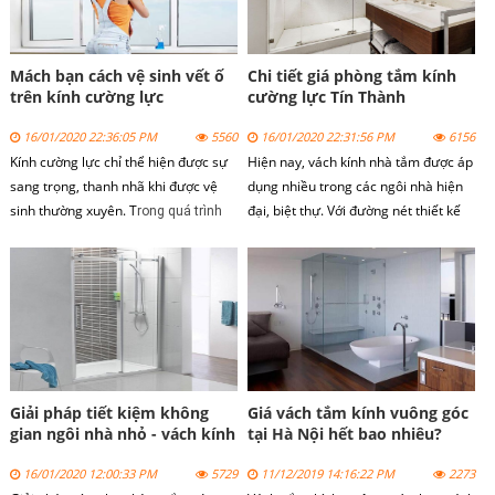
Mách bạn cách vệ sinh vết ố
Chi tiết giá phòng tắm kính
trên kính cường lực
cường lực Tín Thành
16/01/2020 22:36:05 PM
5560
16/01/2020 22:31:56 PM
6156
Kính cường lực chỉ thể hiện được sự
Hiện nay,
vách kính nhà tắm
được áp
sang trọng, thanh nhã khi được vệ
dụng nhiều trong các ngôi nhà hiện
sinh thường xuyên. T
đại, biệt thự. Với đường nét thiết kế
rong quá trình
sang trọng, vách kính phòng tắm
sử dụng ngoài vấn đề bảo trì thì vấn
mang lại những trải nghiệm thư giãn
đề vệ sinh cho kính cũng rất quan
khi sử vách kính phòng tắm.
trọng.
Giải pháp tiết kiệm không
Giá vách tắm kính vuông góc
gian ngôi nhà nhỏ - vách kính
tại Hà Nội hết bao nhiêu?
phòng tắm nhỏ
16/01/2020 12:00:33 PM
5729
11/12/2019 14:16:22 PM
2273