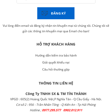
ĐĂNG KÝ
Vui lòng điền email và đăng ký nhận tin khuyến mại từ chúng tôi. Chúng tôi sẽ
gửi các thông tin khuyến mại qua Email cho bạn!
HỖ TRỢ KHÁCH HÀNG
Hướng dẫn kiểm tra bảo hành
Giải quyết khiếu nại
Câu hỏi thường gặp
THÔNG TIN LIÊN HỆ
Công Ty TNHH SX & TM TÍN THÀNH
VPGD : 605(2) Hoàng Quốc Việt,P Nghĩa Tân - Q Cầu Giấy - Hà Nội.
Cơ sở 2 : 956 - Trần Nhân Tông - Q Kiến An - Tp Hải Phòng
Hotline ;
0977.295.577 0902.012.911