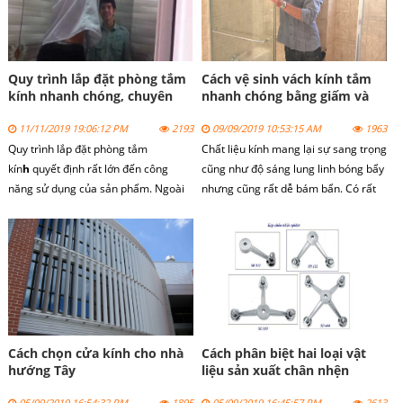
nhau.
Quy trình lắp đặt phòng tắm
Cách vệ sinh vách kính tắm
kính nhanh chóng, chuyên
nhanh chóng bằng giấm và
nghiệp
chanh
11/11/2019 19:06:12 PM
2193
09/09/2019 10:53:15 AM
1963
Quy trình lắp đặt
phòng tắm
Chất liệu kính mang lại sự sang trọng
kín
h
quyết định rất lớn đến công
cũng như độ sáng lung linh bóng bẩy
năng sử dụng của sản phẩm. Ngoài
nhưng cũng rất dễ bám bẩn. Có rất
ra quy trình này còn ảnh hưởng trực
nhiều cách để làm sạch cửa kính
tiếp đến vẻ đẹp thẩm mỹ của không
nhưng hôm nay chúng tôi xin giới
gian lắp đặt. Chính vì vậy bạn cần
thiệu cách vệ sinh cửa kính với chanh
tuân thủ nghiêm ngặt các bước thi
và giấm.
công phòng tắm kính chuyên nghiệp.
Cách chọn cửa kính cho nhà
Cách phân biệt hai loại vật
hướng Tây
liệu sản xuất chân nhện
spider
05/09/2019 16:54:32 PM
1895
05/09/2019 16:45:57 PM
2613