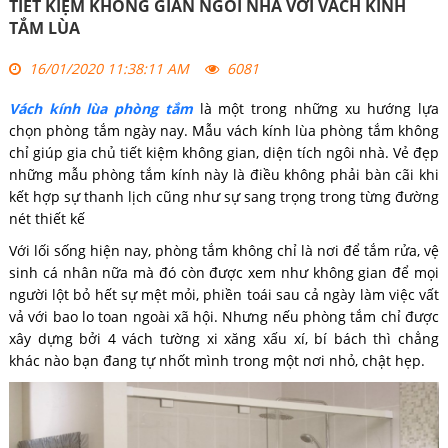
TIẾT KIỆM KHÔNG GIAN NGÔI NHÀ VỚI VÁCH KÍNH
TẮM LÙA
16/01/2020 11:38:11 AM
6081
Vách kính lùa phòng tắm
là một trong những xu hướng lựa
chọn phòng tắm ngày nay. Mẫu vách kính lùa phòng tắm không
chỉ giúp gia chủ tiết kiệm không gian, diện tích ngôi nhà. Vẻ đẹp
những mẫu phòng tắm kính này là điều không phải bàn cãi khi
kết hợp sự thanh lịch cũng như sự sang trọng trong từng đường
nét thiết kế
Với lối sống hiện nay, phòng tắm không chỉ là nơi để tắm rửa, vệ
sinh cá nhân nữa mà đó còn được xem như không gian để mọi
người lột bỏ hết sự mệt mỏi, phiền toái sau cả ngày làm việc vất
vả với bao lo toan ngoài xã hội. Nhưng nếu phòng tắm chỉ được
xây dựng bởi 4 vách tường xi xăng xấu xí, bí bách thì chẳng
khác nào bạn đang tự nhốt mình trong một nơi nhỏ, chật hẹp.