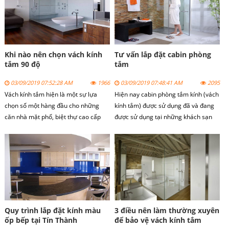
dựng đặc biệt là vách kính tắm.
Khi nào nên chọn vách kính
Tư vấn lắp đặt cabin phòng
tắm 90 độ
tắm
03/09/2019 07:52:28 AM
1966
03/09/2019 07:48:41 AM
2095
Vách kính tắm hiện là một sự lựa
Hiện nay cabin phòng tắm kính (vách
chọn số một hàng đầu cho những
kính tắm) được sử dụng đã và đang
căn nhà mặt phố, biệt thự cao cấp
được sử dụng tại những khách sạn
hay là những chung cư cao tầng.
cao cấp hay những khu chung cư cao
tầng hiện đại, những căn phòng nhà
tắm có diện tích nhỏ hẹp.
Quy trình lắp đặt kính màu
3 điều nên làm thường xuyên
ốp bếp tại Tín Thành
để bảo vệ vách kính tắm