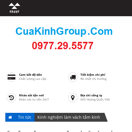
Cam kết độ bền
Tiết kiệm chi phí
Chất lượng cao cấp
Rẻ nhất thị trường
Khảo sát tận nơi
Địa chỉ công ty
Khảo sát tư vấn 24/7
605 Hoàng Quốc Việt
Tin tức
Kinh nghiệm làm vách tắm kính