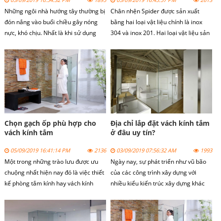
Những ngôi nhà hướng tây thường bị
Chân nhện Spider
được sản xuất
đón nắng vào buổi chiều gây nóng
bằng hai loại vật liệu chính là inox
nực, khó chịu. Nhất là khi sử dụng
304 và inox 201. Hai loại vật liệu sản
cửa kính để trang trí. Vậy cách chọn
xuất chân nhện spider này có thông
cửa kính cho nhà hướng tây như thế
số kỹ thuật khác nhau và có đặc điểm
nào chúng ta cùng xem bài viết dưới
khác nhau.
đây.
Chọn gạch ốp phù hợp cho
Địa chỉ lắp đặt vách kính tắm
vách kính tắm
ở đâu uy tín?
05/09/2019 16:41:14 PM
2136
03/09/2019 07:56:32 AM
1993
Một trong những trào lưu được ưu
Ngày nay, sự phát triển như vũ bão
chuộng nhất hiện nay đó là việc thiết
của các công trình xây dựng với
kế phòng tắm kính hay vách kính
nhiều kiểu kiến trúc xây dựng khác
tắm.
nhau khiến cho ta phải choáng ngợp.
Đi cùng với sự phát triển đó là sự
phát triển của các loại vật liệu xây