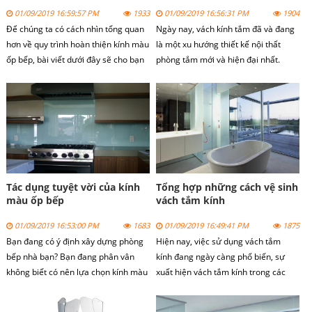
01/09/2019 16:59:57 PM
1933
01/09/2019 16:56:31 PM
1904
Để chúng ta có cách nhìn tổng quan
Ngày nay, vách kính tắm đã và đang
hơn về quy trình hoàn thiện kính màu
là một xu hướng thiết kế nội thất
ốp bếp, bài viết dưới đây sẽ cho bạn
phòng tắm mới và hiện đại nhất.
lời khuyên để bạn tham khảo, đặt cọc
Vách kính tắm được sử dụng làm
thi công, lên phương án xác định
cabin phòng tắm và vách ngăn
được kính thước, lập bản vẽ, thi công
phòng tắm, do vậy trong quá trình sử
và lắp đặt kính bếp.
dụng vách kính tắm nên được bảo vệ
và chăm sóc kĩ càng.
Tác dụng tuyệt vời của kính
Tổng hợp những cách vệ sinh
màu ốp bếp
vách tắm kính
01/09/2019 16:53:00 PM
1683
01/09/2019 16:49:41 PM
1875
Bạn đang có ý định xây dựng phòng
Hiện nay, việc sử dụng vách tắm
bếp nhà bạn? Bạn đang phân vân
kính đang ngày càng phổ biến, sự
không biết có nên lựa chọn kính màu
xuất hiện vách tắm kính trong các
ốp bếp để trang trí cho căn bếp nhà
công trình xây dựng hiện nay tòa nhà
bạn. Với vai trò là một chuyên gia
cao tầng, các dãy nhà mặt phố hay