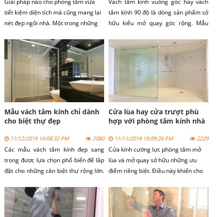
Giải pháp nào cho phòng tắm vừa
Vách tắm kính vuông góc hay vách
tiết kiệm diện tích mà cũng mang lại
tắm kính 90 độ là dòng sản phẩm sở
nét đẹp ngôi nhà. Một trong những
hữu kiểu mở quay góc rộng. Mẫu
giải pháp là sử dụng vách kính phòng
vách kính đẹp được lựa chọn lắp đặt
tắm nhỏ.
tại nhiều công trình dân dụng khác
nhau. Lý do là vì dòng sản phẩm có
kết cấu tiện dụng với giá bán rất rẻ.
Mẫu vách tắm kính chỉ dành
Cửa lùa hay cửa trượt phù
cho biệt thự đẹp
hợp với phòng tắm kính nhà
bạn?
11/12/2019 14:08:32 PM
2080
11/11/2019 19:09:28 PM
2229
Các mẫu vách tắm kính đẹp sang
Cửa kính cường lực phòng tắm mở
trọng được lựa chọn phổ biến để lắp
lùa và mở quay sở hữu những ưu
đặt cho những căn biệt thự rộng lớn.
điểm riêng biệt. Điều này khiến cho
Dòng sản phẩm vách tắm kính không
người dùng khá bối rối vì không biết
chỉ mang vẻ chắc chắn từ kính mà
nên lắp đặt dòng sản phẩm nào. Để
còn đẹp đến từ thiết kế.
tìm được câu trả lời cho mình, bạn
cần căn cứ vào nhiều yếu tố khác