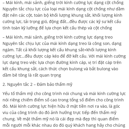
– Mái kính, mái sảnh, giếng trời kính cường lực dạng cột chống
Nguyên tắc chịu lực của loại mái kính dạng cột chống như dầm
đặt nên các cột, toàn bộ khối lượng khung sắt, khối lượng kính
cường lực, tải trọng gió, động đất…đều được các kỹ sư kết cấu
tính toàn kỹ lưỡng để lựa chọn kết cấu thép và cột chống
– Mái kính, mái sảnh, giếng trời kính cường lực dạng treo
Nguyên tắc chịu lực của mái kính dạng treo là công son, dạng
ngàm. Tất cả khối lượng kết cấu khung sắt+khối lượng kính
cường lực…đều được cáp kéo để đỡ kết cấu. Với mái kính cường
lực dạng treo việc lựa chọn đường kính cáp, vị trí đặt cáp trên
kết cấu khung sắt, cách thức chọn bulong và bắt bulong vào
dầm bê tông là rất quan trọng
2. Nguyên tắc 2 – Đảm bảo thẩm mỹ
Yếu tố thẩm mỹ cho công trình nói chung và mái kính cường lực
nói riêng chiếm điểm số cao trong tổng số điểm cho công trình
đó. Mái kính cường lực hiện hữu ở mặt tiền nơi ra vào, là góc
viu của công trình do đó ảnh hưởng trực tiếp đến thẩm mỹ
chung. Về mặt thẩm mỹ nó là cái đẹp mà đẹp thì quan điểm
mỗi người mỗi khác nhau do đó quý khách hang hãy cho chúng