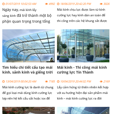
01/07/2019 10:02:53 AM
4992
18/06/2019 20:42:20 PM
3026
Ngày nay,
Mái kính chịu lực được làm từ kính
mái kính lấy
đã trở thành một bộ
cường lực hay kính dán an toàn để
sáng kính
thi công trên các hệ khung sắt được
phận quan trọng trong tổng
gia cố cẩn thận, sử dụng keo kết cấu
thể kiến trúc của một ngôi nhà
rất an toàn hoặc kết hợp với các phụ
hiện đại. Người ta tìm đến mái
kiện khác như spider đảm bảo tính
kính lấy sáng bởi độ bền, sự
chịu lực tốt, độ bền cao
sang trọng của nó.
Tìm hiểu chi tiết cấu tạo mái
Mái kinh - Thi công mái kính
kính, sảnh kính và giếng trời
cường lực Tín Thành
bằng kính cường lực
13/04/2019 00:04:20 AM
7185
10/04/2019 20:44:02 PM
2169
Mái kính cường lực là danh từ chung
Lấy cảm hứng từ thiên nhiên kết hợp
để gọi loại mái dùng kính cường lực
với xu hướng hiện đại sản phẩm mái
lợp nên hệ kết cấu sắt hoặc iox để
kính – mái kính cường lực ra đời
che nắng che mưa, lấy ánh sáng, đối
mang lại sự hoàn hảo cho ngôi nhà
lưu không khí, tạo dáng tôn vẻ đẹp
bạn.