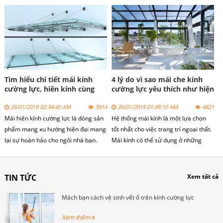
gần gũi với mây trời, thiên nhiên. Nếu
bạn đang có nhã hứng lựa chọn loại
mái che này cho không gian nhà
mình thì có thể tham khảo thêm ở bài
viết dưới đây.
Tìm hiểu chi tiết mái kính
4 lý do vì sao mái che kính
cường lực, hiên kính cùng
cường lực yêu thích như hiện
giếng trời.
nay
26/01/2019 02:34:45 AM
3914
26/01/2019 01:49:10 AM
4821
Mái hiên kính cường lực là dòng sản
Hệ thống mái kính là một lựa chọn
phẩm mang xu hướng hiện đại mang
tốt nhất cho việc trang trí ngoại thất.
lại sự hoàn hảo cho ngôi nhà bạn.
Mái kính có thể sử dụng ở những
Một công trình lớn hay nhỏ cũng
diện tích lớn, không gian rộng như
được thiết kế dựa trên một ứng dụng
mái sảnh chính của tòa nhà cho tới
cửa các công nghệ mới nhất. Một
những diện tích nhỏ hơn như mái
TIN TỨC
Xem tất cả
trong các vị trí đó là mái của các ngôi
sảnh, mái tum, mái giếng trời... trong
nhà, công trình nhà xưởng…Người ta
nhà ở gia đình.
Mách bạn cách vệ sinh vết ố trên kính cường lực
có nhiều sự lựa chọn khác nhau,
trong đó mái hiên kính đã và đang
Xem thêm