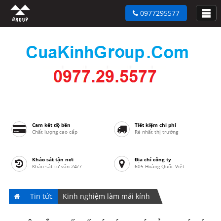
0977295577
Cam kết độ bền
Tiết kiệm chi phí
Chất lượng cao cấp
Rẻ nhất thị trường
Khảo sát tận nơi
Địa chỉ công ty
Khảo sát tư vấn 24/7
605 Hoàng Quốc Việt
Tin tức
Kinh nghiệm làm mái kính