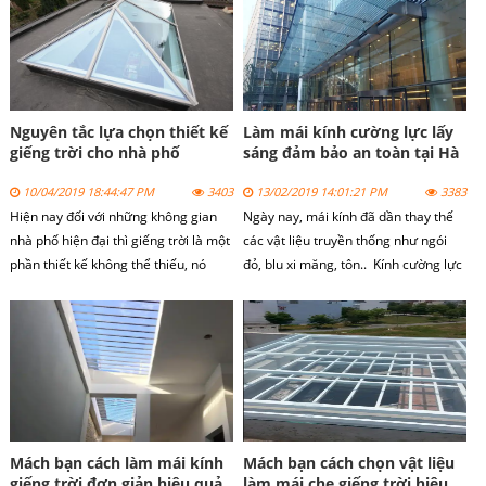
cho công trình
Nguyên tắc lựa chọn thiết kế
Làm mái kính cường lực lấy
giếng trời cho nhà phố
sáng đảm bảo an toàn tại Hà
Nội
10/04/2019 18:44:47 PM
3403
13/02/2019 14:01:21 PM
3383
Hiện nay đối với những không gian
Ngày nay, mái kính đã dần thay thế
nhà phố hiện đại thì giếng trời là một
các vật liệu truyền thống như ngói
phần thiết kế không thể thiếu, nó
đỏ, blu xi măng, tôn.. Kính cường lực
mang tính kỹ thuật và mỹ thuật cho
kết hợp với hệ thống khung mái có
không gian. Giếng trời được sử dụng
thể bằng thép, inox hay nhôm hệ
để hứng sáng, lấy gió, trao đổi không
đảm bảo độ chắc chắn cao và ngăn
khí giữa bên ngoài và bên trong ngôi
nước hiệu quả. Mái kính cường lực
nhà, không chỉ có vậy nó còn tạo
này mang lại rất nhiều những ưu
thành điểm nhấn ấn tượng cho ngôi
việt.
nhà của bạn.
Mách bạn cách làm mái kính
Mách bạn cách chọn vật liệu
giếng trời đơn giản hiệu quả
làm mái che giếng trời hiệu