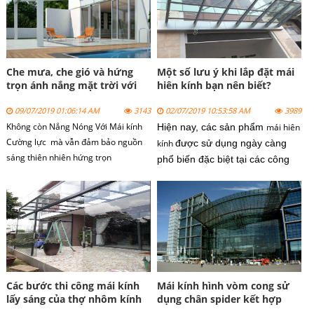
Che mưa, che gió và hứng
Một số lưu ý khi lắp đặt mái
trọn ánh nắng mặt trời với
hiên kính bạn nên biết?
mái hiên kính
09/07/2019 01:06:14 AM
3143
02/07/2019 10:53:58 AM
3989
Không còn Nắng Nóng Với Mái kính
Hiện nay, các sản phẩm
mái hiên
Cường lực mà vẫn đảm bảo nguồn
kính
được sử dụng ngày càng
sáng thiên nhiên hứng trọn
phổ biến đặc biệt tại các công
trình, tòa nhà cao ốc... Tuy
nhiên, để đảm bảo lựa chọn
được sản phẩm
mái hiên kính
phù
hợp và đảm bảo chất lượng thì
không phải ai cũng rõ.
Các bước thi công mái kính
Mái kính hình vòm cong sử
lấy sáng của thợ nhôm kính
dụng chân spider kết hợp
chuyên nghiệp
khung sắt