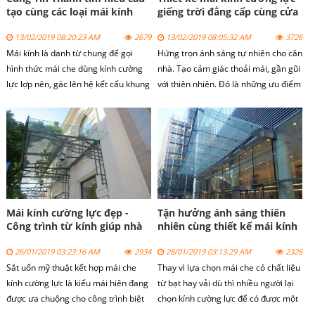
tạo cùng các loại mái kính
giếng trời đẳng cấp cùng cửa
thông dụng hiện có.
kính Tín Thành
13/02/2019 08:20:23 AM
2679
13/02/2019 08:05:32 AM
3726
Mái kính là danh từ chung để gọi
Hứng trọn ánh sáng tự nhiên cho căn
hình thức mái che dùng kính cường
nhà. Tạo cảm giác thoải mái, gần gũi
lực lợp nên, gác lên hệ kết cấu khung
với thiên nhiên. Đó là những ưu điểm
sắt hoặc inox để che nắng che mưa,
tuyệt vời mà mái kính giếng trời
lấy ánh sáng, đối lưu không khí, tạo
mang lại cho những ngôi nhà trong
dáng tôn vẻ đẹp cho công trình
đô thị ngày nay.
Mái kính cường lực đẹp -
Tận hưởng ánh sáng thiên
Công trình từ kính giúp nhà
nhiên cùng thiết kế mái kính
đẹp hơn
cường lực.
26/01/2019 03:23:16 AM
2934
26/01/2019 03:13:29 AM
2326
Sắt uốn mỹ thuật kết hợp mái che
Thay vì lựa chọn mái che có chất liệu
kính cường lực là kiểu mái hiên đang
từ bạt hay vải dù thì nhiều người lại
được ưa chuộng cho công trình biệt
chọn kính cường lực để có được một
thự và nhà phố hiện nay
mái che độc đáo, sang trọng mà vẫn