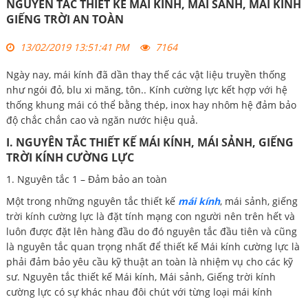
NGUYÊN TẮC THIẾT KẾ MÁI KÍNH, MÁI SẢNH, MÁI KÍNH
GIẾNG TRỜI AN TOÀN
13/02/2019 13:51:41 PM
7164
Ngày nay, mái kính đã dần thay thế các vật liệu truyền thống
như ngói đỏ, blu xi măng, tôn.. Kính cường lực kết hợp với hệ
thống khung mái có thể bằng thép, inox hay nhôm hệ đảm bảo
độ chắc chắn cao và ngăn nước hiệu quả.
I. NGUYÊN TẮC THIẾT KẾ MÁI KÍNH, MÁI SẢNH, GIẾNG
TRỜI KÍNH CƯỜNG LỰC
1. Nguyên tắc 1 – Đảm bảo an toàn
Một trong những nguyên tắc thiết kế
mái kính
, mái sảnh, giếng
trời kính cường lực là đặt tính mạng con người nên trên hết và
luôn được đặt lên hàng đầu do đó nguyên tắc đầu tiên và cũng
là nguyên tắc quan trọng nhất để thiết kế Mái kính cường lực là
phải đảm bảo yêu cầu kỹ thuật an toàn là nhiệm vụ cho các kỹ
sư. Nguyên tắc thiết kế Mái kính, Mái sảnh, Giếng trời kính
cường lực có sự khác nhau đôi chút với từng loại mái kính