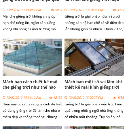
mà tiết kiệm nhất
quả nhất
13/02/2019 13:44:57 PM
9029
13/02/2019 13:24:28 PM
3379
Mái che giếng trời không chỉ giúp
Giếng trời là giải pháp hữu hiệu với
hạn chế tiếng ồn, ngăn cản luồng
những căn hộ hạn chế cả về diện tích
không khí nóng từ môi trường mà
lẫn không gian tự nhiên. Chính vì thế,
mái che giếng trời còn giữ vai trò
việc chọn vật liệu làm mái che là hết
như một vật trang trí giúp căn nhà
sức cần thiết.
của bạn trở nên nổi bật hơn. Bạn đã
biết cách làm mái che giếng trời hiệu
quả và nên thiết kế mái che giếng
trời như thế nào cho hợp lý chưa?
Hãy cùng chúng tôi tìm hiểu nhé.
Mách bạn cách thiết kế mái
Mách bạn một số sai lầm khi
che giếng trời như thế nào
thiết kế mái kính giếng trời
cho đẹp
cho nhà ống
13/02/2019 13:14:10 PM
12139
13/02/2019 13:00:27 PM
4353
Hiện nay có rất nhiều gia đình đã biết
Giếng trời là giải pháp kiến trúc hiệu
sử dụng giếng trời để làm cho nhà ở
quả trong những ngôi nhà ống không
thêm đẹp và thông thoáng. Nhưng
có nhiều mặt thoáng. Tuy nhiên, nếu
các bạn đã biết che giếng trời thế
thiết kế không cẩn thận, giếng trời có