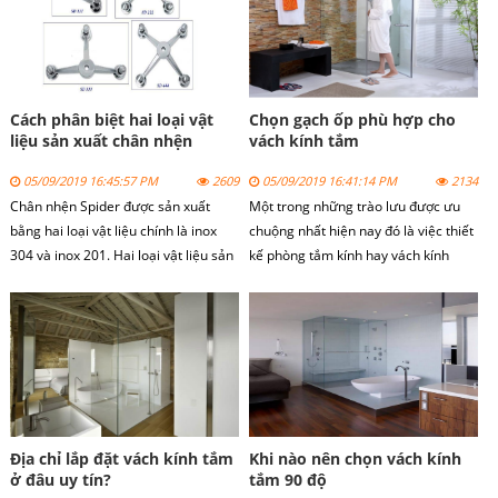
và giấm.
đây.
Cách phân biệt hai loại vật
Chọn gạch ốp phù hợp cho
liệu sản xuất chân nhện
vách kính tắm
spider
05/09/2019 16:45:57 PM
2609
05/09/2019 16:41:14 PM
2134
Chân nhện Spider
được sản xuất
Một trong những trào lưu được ưu
bằng hai loại vật liệu chính là inox
chuộng nhất hiện nay đó là việc thiết
304 và inox 201. Hai loại vật liệu sản
kế phòng tắm kính hay vách kính
xuất chân nhện spider này có thông
tắm.
số kỹ thuật khác nhau và có đặc điểm
khác nhau.
Địa chỉ lắp đặt vách kính tắm
Khi nào nên chọn vách kính
ở đâu uy tín?
tắm 90 độ