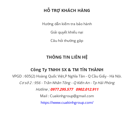
HỖ TRỢ KHÁCH HÀNG
Hướng dẫn kiểm tra bảo hành
Giải quyết khiếu nại
Câu hỏi thường gặp
THÔNG TIN LIÊN HỆ
Công Ty TNHH SX & TM TÍN THÀNH
VPGD : 605(2) Hoàng Quốc Việt,P Nghĩa Tân - Q Cầu Giấy - Hà Nội.
Cơ sở 2 : 956 - Trần Nhân Tông - Q Kiến An - Tp Hải Phòng
Hotline ;
0977.295.577 0902.012.911
Mail : Cuakinhgroup@gmail.com
https://www.cuakinhgroup.com/