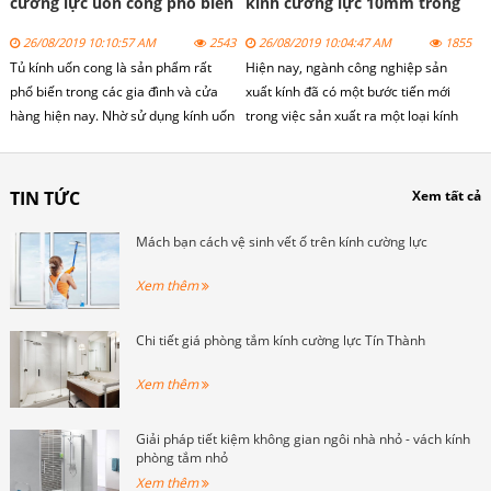
cường lực uốn cong phổ biến
kính cường lực 10mm trong
các công trình gia đinh
26/08/2019 10:10:57 AM
2543
26/08/2019 10:04:47 AM
1855
Tủ kính uốn cong là sản phẩm rất
Hiện nay, ngành công nghiệp sản
phổ biến trong các gia đình và cửa
xuất kính đã có một bước tiến mới
hàng hiện nay. Nhờ sử dụng kính uốn
trong việc sản xuất ra một loại kính
cong cường lực nên tạo được sự
cường lực có chất lượng và độ bền vô
khác biệt và nhìn rất đẹp mắt.
cùng tốt, đảm bảo độ an toàn cho
mọi người.
TIN TỨC
Xem tất cả
Mách bạn cách vệ sinh vết ố trên kính cường lực
Xem thêm
Chi tiết giá phòng tắm kính cường lực Tín Thành
Xem thêm
Giải pháp tiết kiệm không gian ngôi nhà nhỏ - vách kính
phòng tắm nhỏ
Xem thêm