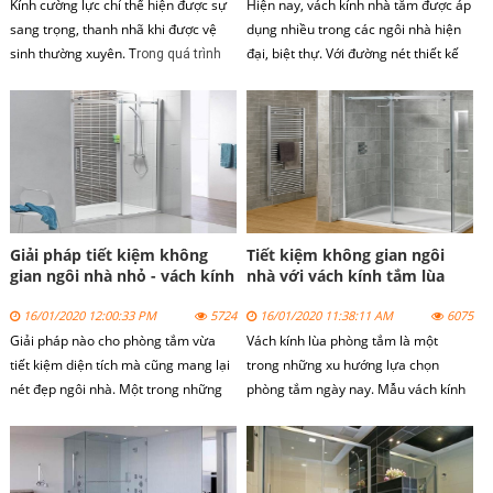
Kính cường lực chỉ thể hiện được sự
Hiện nay,
vách kính nhà tắm
được áp
sang trọng, thanh nhã khi được vệ
dụng nhiều trong các ngôi nhà hiện
sinh thường xuyên. T
đại, biệt thự. Với đường nét thiết kế
rong quá trình
sang trọng, vách kính phòng tắm
sử dụng ngoài vấn đề bảo trì thì vấn
mang lại những trải nghiệm thư giãn
đề vệ sinh cho kính cũng rất quan
khi sử vách kính phòng tắm.
trọng.
Giải pháp tiết kiệm không
Tiết kiệm không gian ngôi
gian ngôi nhà nhỏ - vách kính
nhà với vách kính tắm lùa
phòng tắm nhỏ
16/01/2020 12:00:33 PM
5724
16/01/2020 11:38:11 AM
6075
Giải pháp nào cho phòng tắm vừa
Vách kính lùa phòng tắm là một
tiết kiệm diện tích mà cũng mang lại
trong những xu hướng lựa chọn
nét đẹp ngôi nhà. Một trong những
phòng tắm ngày nay. Mẫu vách kính
giải pháp là sử dụng vách kính phòng
lùa phòng tắm không chỉ giúp gia chủ
tắm nhỏ.
tiết kiệm không gian, diện tích ngôi
nhà.