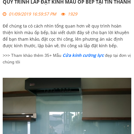
QUY TRÌNH LẮP ĐẶT KÍNH MÀU ỐP BẾP TẠI TÍN THÀNH
01/09/2019 16:59:57 PM
1929
Để chúng ta có cách nhìn tổng quan hơn về quy trình hoàn
thiện kính màu ốp bếp, bài viết dưới đây sẽ cho bạn lời khuyên
để bạn tham khảo, đặt cọc thi công, lên phương án xác định
được kính thước, lập bản vẽ, thi công và lắp đặt kính bếp.
Cửa kính cường lực
>>> Tham khảo thêm 35+ Mẫu
đẹp tại đơn vị
chúng tôi