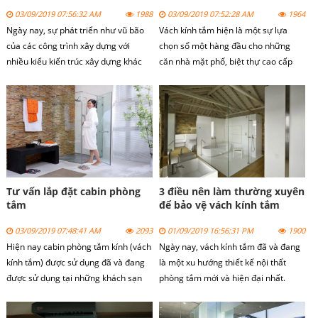
03/09/2019 07:56:32 AM
1988
03/09/2019 07:52:28 AM
1964
Ngày nay, sự phát triển như vũ bão
Vách kính tắm hiện là một sự lựa
của các công trình xây dựng với
chọn số một hàng đầu cho những
nhiều kiểu kiến trúc xây dựng khác
căn nhà mặt phố, biệt thự cao cấp
nhau khiến cho ta phải choáng ngợp.
hay là những chung cư cao tầng.
Đi cùng với sự phát triển đó là sự
phát triển của các loại vật liệu xây
dựng đặc biệt là vách kính tắm.
Tư vấn lắp đặt cabin phòng
3 điều nên làm thường xuyên
tắm
để bảo vệ vách kính tắm
03/09/2019 07:48:41 AM
2093
01/09/2019 16:56:31 PM
1900
Hiện nay cabin phòng tắm kính (vách
Ngày nay, vách kính tắm đã và đang
kính tắm) được sử dụng đã và đang
là một xu hướng thiết kế nội thất
được sử dụng tại những khách sạn
phòng tắm mới và hiện đại nhất.
cao cấp hay những khu chung cư cao
Vách kính tắm được sử dụng làm
tầng hiện đại, những căn phòng nhà
cabin phòng tắm và vách ngăn