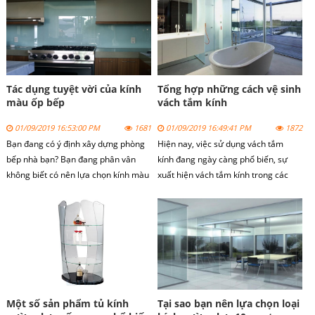
tắm có diện tích nhỏ hẹp.
phòng tắm, do vậy trong quá trình sử
dụng vách kính tắm nên được bảo vệ
và chăm sóc kĩ càng.
Tác dụng tuyệt vời của kính
Tổng hợp những cách vệ sinh
màu ốp bếp
vách tắm kính
01/09/2019 16:53:00 PM
1681
01/09/2019 16:49:41 PM
1872
Bạn đang có ý định xây dựng phòng
Hiện nay, việc sử dụng vách tắm
bếp nhà bạn? Bạn đang phân vân
kính đang ngày càng phổ biến, sự
không biết có nên lựa chọn kính màu
xuất hiện vách tắm kính trong các
ốp bếp để trang trí cho căn bếp nhà
công trình xây dựng hiện nay tòa nhà
bạn. Với vai trò là một chuyên gia
cao tầng, các dãy nhà mặt phố hay
trong ngành, bài viết dưới đây sẽ
các khu chung cư cao cấp như Time
cung cấp cho bạn những gợi ý giúp
City, Royal City.
bạn giải quyết các thắc mắc trên.
Một số sản phẩm tủ kính
Tại sao bạn nên lựa chọn loại