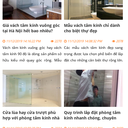
Giá vách tắm kính vuông góc
Mẫu vách tắm kính chỉ dành
tại Hà Nội hết bao nhiêu?
cho biệt thự đẹp
11/12/2019 14:16:22 PM
2270
11/12/2019 14:08:32 PM
2078
Vách tắm kính vuông góc hay vách
Các mẫu vách tắm kính đẹp sang
tắm kính 90 độ là dòng sản phẩm sở
trọng được lựa chọn phổ biến để lắp
hữu kiểu mở quay góc rộng. Mẫu
đặt cho những căn biệt thự rộng lớn.
vách kính đẹp được lựa chọn lắp đặt
Dòng sản phẩm vách tắm kính không
tại nhiều công trình dân dụng khác
chỉ mang vẻ chắc chắn từ kính mà
nhau. Lý do là vì dòng sản phẩm có
còn đẹp đến từ thiết kế.
kết cấu tiện dụng với giá bán rất rẻ.
Cửa lùa hay cửa trượt phù
Quy trình lắp đặt phòng tắm
hợp với phòng tắm kính nhà
kính nhanh chóng, chuyên
bạn?
nghiệp