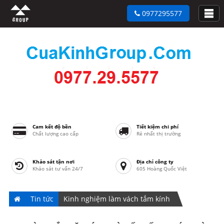
0977295577
Cam kết độ bền
Tiết kiệm chi phí
Chất lượng cao cấp
Rẻ nhất thị trường
Khảo sát tận nơi
Địa chỉ công ty
Khảo sát tư vấn 24/7
605 Hoàng Quốc Việt
Tin tức
Kinh nghiệm làm vách tắm kính