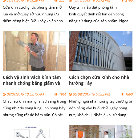
11/11/2019 19:09:28 PM
2224
11/11/2019 19:06:12 PM
2190
Cửa kính cường lực phòng tắm mở
Quy trình lắp đặt
phòng tắm
lùa và mở quay sở hữu những ưu
kín
h
quyết định rất lớn đến công
điểm riêng biệt. Điều này khiến cho
năng sử dụng của sản phẩm. Ngoài
người dùng khá bối rối vì không biết
ra quy trình này còn ảnh hưởng trực
nên lắp đặt dòng sản phẩm nào. Để
tiếp đến vẻ đẹp thẩm mỹ của không
tìm được câu trả lời cho mình, bạn
gian lắp đặt. Chính vì vậy bạn cần
cần căn cứ vào nhiều yếu tố khác
tuân thủ nghiêm ngặt các bước thi
nhau.
công phòng tắm kính chuyên nghiệp.
Cách vệ sinh vách kính tắm
Cách chọn cửa kính cho nhà
nhanh chóng bằng giấm và
hướng Tây
chanh
09/09/2019 10:53:15 AM
1961
05/09/2019 16:54:32 PM
1890
Chất liệu kính mang lại sự sang trọng
Những ngôi nhà hướng tây thường bị
cũng như độ sáng lung linh bóng bẩy
đón nắng vào buổi chiều gây nóng
nhưng cũng rất dễ bám bẩn. Có rất
nực, khó chịu. Nhất là khi sử dụng
nhiều cách để làm sạch cửa kính
cửa kính để trang trí. Vậy cách chọn
nhưng hôm nay chúng tôi xin giới
cửa kính cho nhà hướng tây như thế
thiệu cách vệ sinh cửa kính với chanh
nào chúng ta cùng xem bài viết dưới