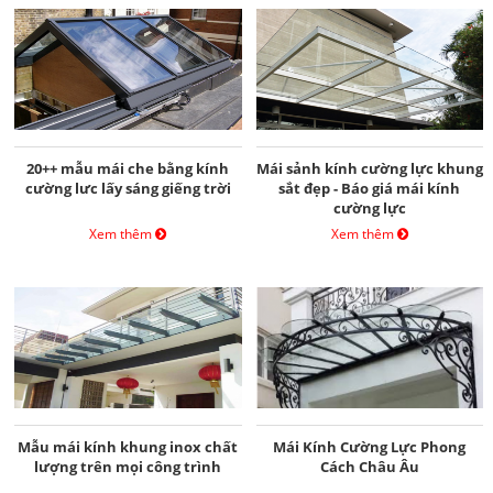
20++ mẫu mái che bằng kính
Mái sảnh kính cường lực khung
cường lưc lấy sáng giếng trời
sắt đẹp - Báo giá mái kính
cường lực
Xem thêm
Xem thêm
Mẫu mái kính khung inox chất
Mái Kính Cường Lực Phong
lượng trên mọi công trình
Cách Châu Âu