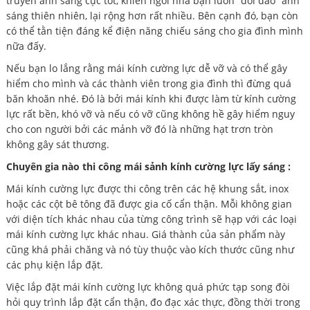
truyền ánh sáng cực tốt, khiến ngôi nhà bạn luôn “dồi dào” ánh
sáng thiên nhiên, lại rộng hơn rất nhiều. Bên cạnh đó, bạn còn
có thể tằn tiện đáng kể điện năng chiếu sáng cho gia đình mình
nữa đấy.
Nếu bạn lo lắng rằng mái kính cường lực dễ vỡ và có thể gây
hiểm cho mình và các thành viên trong gia đình thì đừng quá
băn khoăn nhé. Đó là bởi mái kính khi được làm từ kính cường
lực rất bền, khó vỡ và nếu có vỡ cũng không hề gây hiểm nguy
cho con người bởi các mảnh vỡ đó là những hạt trơn tròn
không gây sát thương.
Chuyên gia nào thi công mái sảnh kính cường lực lấy sáng :
Mái kính cường lực được thi công trên các hệ khung sắt, inox
hoặc các cột bê tông đã được gia cố cẩn thận. Mỗi không gian
với diện tích khác nhau của từng công trình sẽ hạp với các loại
mái kính cường lực khác nhau. Giá thành của sản phẩm này
cũng khá phải chăng và nó tùy thuộc vào kích thước cũng như
các phụ kiện lắp đặt.
Việc lắp đặt mái kính cường lực không quá phức tạp song đòi
hỏi quy trình lắp đặt cẩn thận, đo đạc xác thực, đồng thời trong