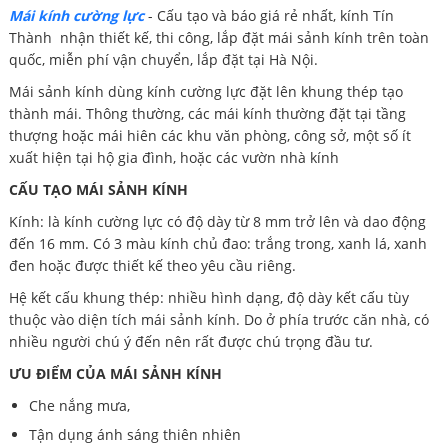
Mái kính cường lực
- Cấu tạo và báo giá rẻ nhất, kính Tín
Thành nhận thiết kế, thi công, lắp đặt mái sảnh kính trên toàn
quốc, miễn phí vận chuyển, lắp đặt tại Hà Nội.
Mái sảnh kính dùng kính cường lực đặt lên khung thép tạo
thành mái. Thông thường, các mái kính thường đặt tại tầng
thượng hoặc mái hiên các khu văn phòng, công sở, một số ít
xuất hiện tại hộ gia đình, hoặc các vườn nhà kính
CẤU TẠO MÁI SẢNH KÍNH
Kính: là kính cường lực có độ dày từ 8 mm trở lên và dao động
đến 16 mm. Có 3 màu kính chủ đao: trắng trong, xanh lá, xanh
đen hoặc được thiết kế theo yêu cầu riêng.
Hệ kết cấu khung thép: nhiều hình dạng, độ dày kết cấu tùy
thuộc vào diện tích mái sảnh kính. Do ở phía trước căn nhà, có
nhiều người chú ý đến nên rất được chú trọng đầu tư.
ƯU ĐIỂM CỦA MÁI SẢNH KÍNH
Che nắng mưa,
Tận dụng ánh sáng thiên nhiên