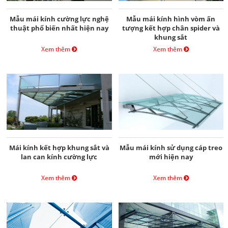
Mẫu mái kính cường lực nghệ
Mẫu mái kính hình vòm ấn
thuật phổ biến nhất hiện nay
tượng kết hợp chân spider và
khung sắt
Xem thêm
Xem thêm
Mái kính kết hợp khung sắt và
Mẫu mái kính sử dụng cáp treo
lan can kính cường lực
mới hiện nay
Xem thêm
Xem thêm