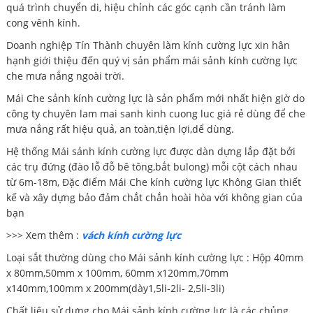
quá trình chuyển di, hiệu chỉnh các góc cạnh cần tránh làm
cong vênh kính.
Doanh nghiệp Tín Thành chuyên làm kính cường lực xin hân
hạnh giới thiệu đến quý vị sản phẩm mái sảnh kính cường lực
che mưa nắng ngoài trời.
Mái Che sảnh kính cường lực là sản phẩm mới nhất hiện giờ do
công ty chuyên lam mai sanh kinh cuong luc giá rẻ dùng để che
mưa nắng rất hiệu quả, an toàn,tiện lợi,dể dùng.
Hệ thống Mái sảnh kính cường lực được dàn dựng lắp đặt bởi
các trụ đứng (đào lỗ đỗ bê tông,bắt bulong) mỗi cột cách nhau
từ 6m-18m, Đặc điểm Mái Che kính cường lực Không Gian thiết
kế và xây dựng bảo đảm chắt chắn hoài hòa với không gian của
bạn
>>> Xem thêm :
vách kính cường lực
Loại sắt thường dùng cho Mái sảnh kính cường lực : Hộp 40mm
x 80mm,50mm x 100mm, 60mm x120mm,70mm
x140mm,100mm x 200mm(dày1,5li-2li- 2,5li-3li)
Chất liệu sử dựng cho Mái sảnh kính cường lực là các chủng