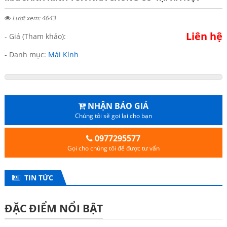
Lượt xem: 4643
Liên hệ
- Giá (Tham khảo):
- Danh mục:
Mái Kính
NHẬN BÁO GIÁ
Chúng tôi sẽ gọi lại cho bạn
0977295577
Gọi cho chúng tôi để được tư vấn
TIN TỨC
ĐẶC ĐIỂM NỔI BẬT