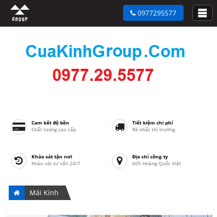
0977295577
Cam kết độ bền
Tiết kiệm chi phí
Chất lượng cao cấp
Rẻ nhất thị trường
Khảo sát tận nơi
Địa chỉ công ty
Khảo sát tư vấn 24/7
605 Hoàng Quốc Việt
Mái Kính