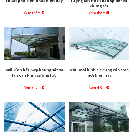
thuật phổ biến nhất hiện nay
tượng kết hợp chân spider và
khung sắt
Xem thêm
Xem thêm
Mái kính kết hợp khung sắt và
Mẫu mái kính sử dụng cáp treo
lan can kính cường lực
mới hiện nay
Xem thêm
Xem thêm