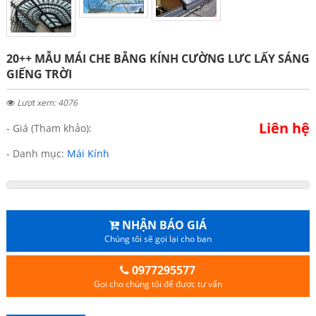
20++ MẪU MÁI CHE BẰNG KÍNH CƯỜNG LƯC LẤY SÁNG
GIẾNG TRỜI
Lượt xem: 4076
Liên hệ
- Giá (Tham khảo):
- Danh mục:
Mái Kính
NHẬN BÁO GIÁ
Chúng tôi sẽ gọi lại cho bạn
0977295577
Gọi cho chúng tôi để được tư vấn