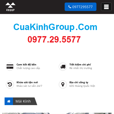
0977295577
Cam kết độ bền
Tiết kiệm chi phí
Chất lượng cao cấp
Rẻ nhất thị trường
Khảo sát tận nơi
Địa chỉ công ty
Khảo sát tư vấn 24/7
605 Hoàng Quốc Việt
Mái Kính