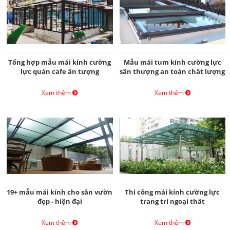
Tổng hợp mẫu mái kính cường
Mẫu mái tum kính cường lực
lực quán cafe ấn tượng
sân thượng an toàn chất lượng
Xem thêm
Xem thêm
19+ mẫu mái kính cho sân vườn
Thi công mái kính cường lực
đẹp - hiện đại
trang trí ngoại thất
Xem thêm
Xem thêm