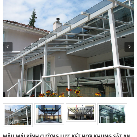
MẪU MÁI KÍNH CƯỜNG LỰC KẾT HỢP KHUNG SẮT AN