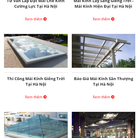
Tư Vấn Lắp Đặt Mái Che Kính
Mái Kính Lấy Sáng Giếng Trời -
Cường Lực Tại Hà Nội
Mái Kính Hiện Đại Tại Hà Nội
Xem thêm
Xem thêm
Thi Công Mái Kính Giếng Trời
Báo Giá Mái Kính Sân Thượng
Tại Hà Nội
Tại Hà Nội
Xem thêm
Xem thêm