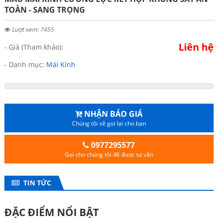
TOÀN - SANG TRỌNG
Lượt xem: 7455
Liên hệ
- Giá (Tham khảo):
- Danh mục:
Mái Kính
NHẬN BÁO GIÁ
Chúng tôi sẽ gọi lại cho bạn
0977295577
Gọi cho chúng tôi để được tư vấn
TIN TỨC
ĐẶC ĐIỂM NỔI BẬT