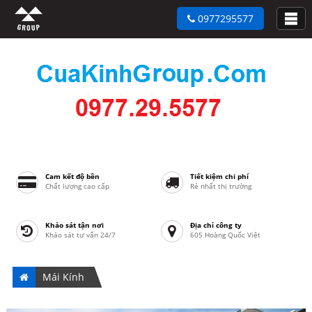
0977295577
Cam kết độ bền
Tiết kiệm chi phí
Chất lượng cao cấp
Rẻ nhất thị trường
Khảo sát tận nơi
Địa chỉ công ty
Khảo sát tư vấn 24/7
605 Hoàng Quốc Việt
Mái Kính