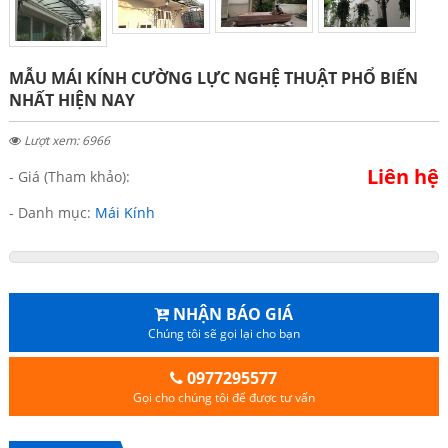
MẪU MÁI KÍNH CƯỜNG LỰC NGHỆ THUẬT PHỔ BIẾN
NHẤT HIỆN NAY
Lượt xem: 6966
Liên hệ
- Giá (Tham khảo):
- Danh mục:
Mái Kính
NHẬN BÁO GIÁ
Chúng tôi sẽ gọi lại cho bạn
0977295577
Gọi cho chúng tôi để được tư vấn