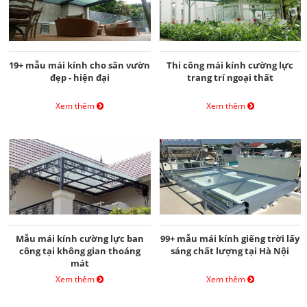
19+ mẫu mái kính cho sân vườn
Thi công mái kính cường lực
đẹp - hiện đại
trang trí ngoại thất
Xem thêm
Xem thêm
Mẫu mái kính cường lực ban
99+ mẫu mái kính giếng trời lấy
công tại không gian thoáng
sáng chất lượng tại Hà Nội
mát
Xem thêm
Xem thêm