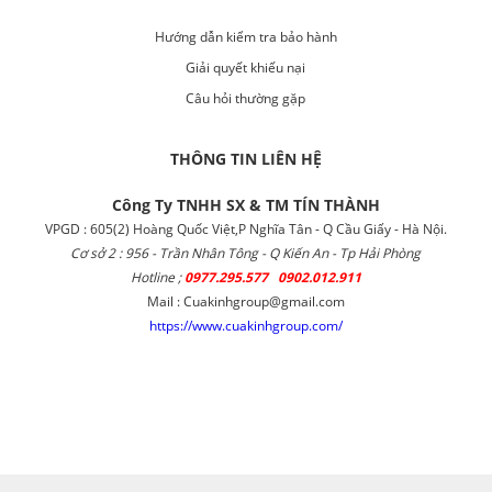
Hướng dẫn kiểm tra bảo hành
Giải quyết khiếu nại
Câu hỏi thường gặp
THÔNG TIN LIÊN HỆ
Công Ty TNHH SX & TM TÍN THÀNH
VPGD : 605(2) Hoàng Quốc Việt,P Nghĩa Tân - Q Cầu Giấy - Hà Nội.
Cơ sở 2 : 956 - Trần Nhân Tông - Q Kiến An - Tp Hải Phòng
Hotline ;
0977.295.577 0902.012.911
Mail : Cuakinhgroup@gmail.com
https://www.cuakinhgroup.com/