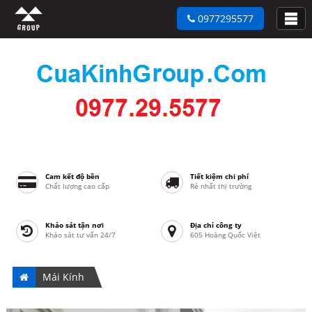
0977295577
Cam kết độ bền
Tiết kiệm chi phí
Chất lượng cao cấp
Rẻ nhất thị trường
Khảo sát tận nơi
Địa chỉ công ty
Khảo sát tư vấn 24/7
605 Hoàng Quốc Việt
Mái Kính