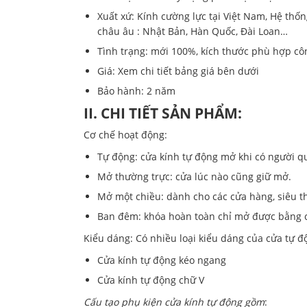
Xuất xứ: Kính cường lực tại Việt Nam, Hệ thố
châu âu : Nhật Bản, Hàn Quốc, Đài Loan…
Tình trạng: mới 100%, kích thước phù hợp côn
Giá: Xem chi tiết bảng giá bên dưới
Bảo hành: 2 năm
II. CHI TIẾT SẢN PHẨM:
Cơ chế hoạt động:
Tự động: cửa kính tự động mở khi có người qu
Mở thường trực: cửa lúc nào cũng giữ mở.
Mở một chiều: dành cho các cửa hàng, siêu th
Ban đêm: khóa hoàn toàn chỉ mở được bằng c
Kiểu dáng: Có nhiều loại kiểu dáng của cửa tự đ
Cửa kính tự động kéo ngang
Cửa kính tự động chữ V
Cấu tạo phụ kiện cửa kính tự động gồm
: