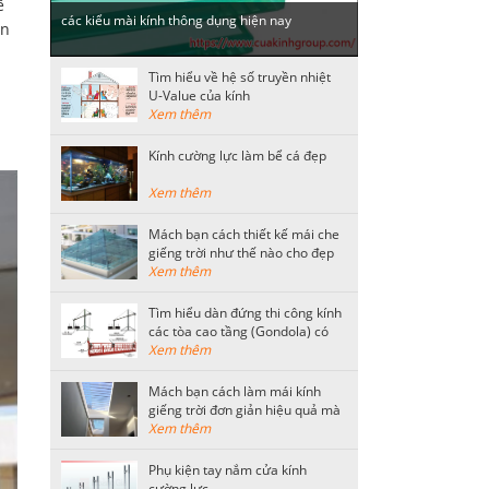
ẽ
các kiểu mài kính thông dụng hiện nay
ận
Tìm hiểu về hệ số truyền nhiệt
U-Value của kính
Xem thêm
Kính cường lực làm bể cá đẹp
Xem thêm
Mách bạn cách thiết kế mái che
giếng trời như thế nào cho đẹp
Xem thêm
Tìm hiểu dàn đứng thi công kính
các tòa cao tầng (Gondola) có
kết cấu như thế nào?
Xem thêm
Mách bạn cách làm mái kính
giếng trời đơn giản hiệu quả mà
tiết kiệm nhất
Xem thêm
Phụ kiện tay nắm cửa kính
cường lực