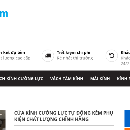
 kết độ bền
Tiết kiệm chi phí
Khảo
t lượng cao cấp
Rẻ nhất thị trường
Khảo
24/
CH KÍNH CƯỜNG LỰC
VÁCH TẮM KÍNH
MÁI KÍNH
KÍNH
CỬA KÍNH CƯỜNG LỰC TỰ ĐỘNG KÈM PHỤ
KIỆN CHẤT LƯỢNG CHĨNH HÃNG