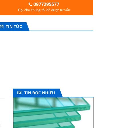
0977295577
Gọi cho chúng tôi để được tư vấn
TIN TỨC
TIN ĐỌC NHIỀU
m