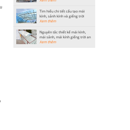
thông dụng
Xem thêm
ầu
Tìm hiểu chi tiết cấu tạo mái
kính, sảnh kính và giếng trời
bằng kính cường lực
Xem thêm
Nguyên tắc thiết kế mái kính,
mái sảnh, mái kính giếng trời an
toàn
Xem thêm
p