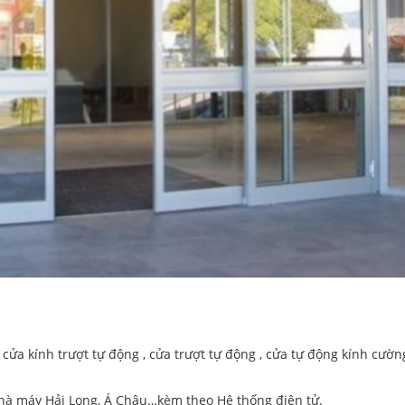
, cửa kính trượt tự động , cửa trượt tự động , cửa tự động kính cườn
 nhà máy Hải Long, Á Châu…kèm theo Hệ thống điện tử.