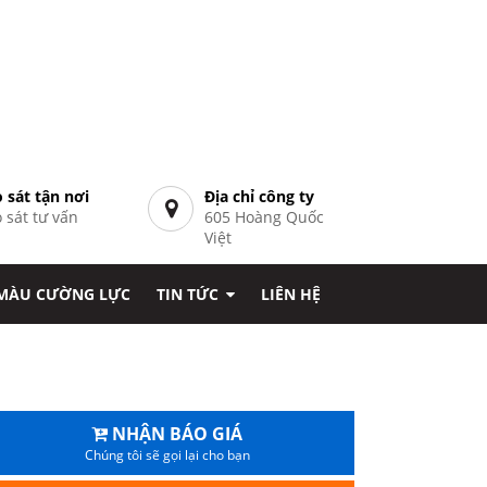
 sát tận nơi
Địa chỉ công ty
 sát tư vấn
605 Hoàng Quốc
7
Việt
 MÀU CƯỜNG LỰC
TIN TỨC
LIÊN HỆ
NHẬN BÁO GIÁ
Chúng tôi sẽ gọi lại cho bạn