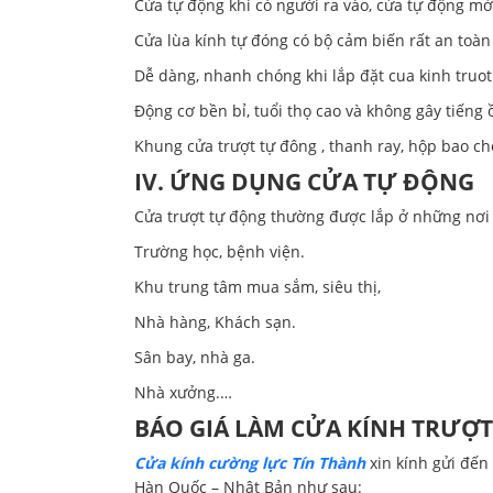
Cửa tự động khi có người ra vào, cửa tự động mở 
Cửa lùa kính tự đóng có bộ cảm biến rất an toà
Dễ dàng, nhanh chóng khi lắp đặt cua kinh truo
Động cơ bền bỉ, tuổi thọ cao và không gây tiếng 
Khung cửa trượt tự đông , thanh ray, hộp bao c
IV. ỨNG DỤNG CỬA TỰ ĐỘNG
Cửa trượt tự động thường được lắp ở những nơi 
Trường học, bệnh viện.
Khu trung tâm mua sắm, siêu thị,
Nhà hàng, Khách sạn.
Sân bay, nhà ga.
Nhà xưởng.…
BÁO GIÁ LÀM CỬA KÍNH TRƯỢ
Cửa kính cường lực Tín Thành
xin kính gửi đến
Hàn Quốc – Nhật Bản như sau: