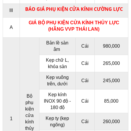
BÁO GIÁ PHỤ KIỆN CỬA KÍNH CƯỜNG LỰC
III
GIÁ BỘ PHỤ KIỆN CỬA KÍNH THỦY LỰC
A
(HÃNG VVP THÁI LAN)
Bản lề sàn
Cái
980,000
âm
Kẹp chữ L,
Cái
265,000
khóa sàn
Kẹp vuông
Cái
245,000
trên, dưới
Kẹp kính
Bộ
INOX 90 độ -
Cái
85,000
phụ
180 độ
kiện
cửa
Kẹp ty (kẹp
1
Cái
260,000
kính
ngõng)
thủy