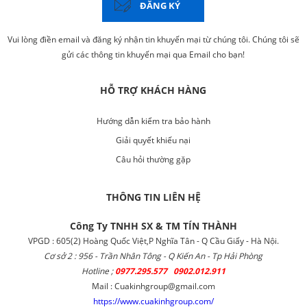
ĐĂNG KÝ
Vui lòng điền email và đăng ký nhận tin khuyến mại từ chúng tôi. Chúng tôi sẽ
gửi các thông tin khuyến mại qua Email cho bạn!
HỖ TRỢ KHÁCH HÀNG
Hướng dẫn kiểm tra bảo hành
Giải quyết khiếu nại
Câu hỏi thường gặp
THÔNG TIN LIÊN HỆ
Công Ty TNHH SX & TM TÍN THÀNH
VPGD : 605(2) Hoàng Quốc Việt,P Nghĩa Tân - Q Cầu Giấy - Hà Nội.
Cơ sở 2 : 956 - Trần Nhân Tông - Q Kiến An - Tp Hải Phòng
Hotline ;
0977.295.577 0902.012.911
Mail : Cuakinhgroup@gmail.com
https://www.cuakinhgroup.com/