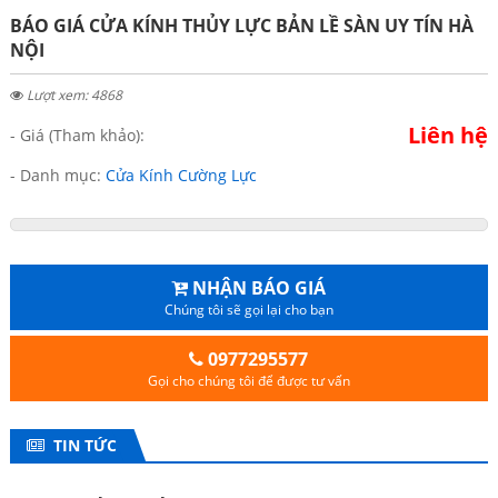
BÁO GIÁ CỬA KÍNH THỦY LỰC BẢN LỀ SÀN UY TÍN HÀ
NỘI
Lượt xem: 4868
Liên hệ
- Giá (Tham khảo):
- Danh mục:
Cửa Kính Cường Lực
NHẬN BÁO GIÁ
Chúng tôi sẽ gọi lại cho bạn
0977295577
Gọi cho chúng tôi để được tư vấn
TIN TỨC