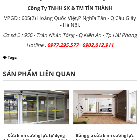
Công Ty TNHH SX & TM TÍN THÀNH
VPGD : 605(2) Hoàng Quốc Việt,P Nghĩa Tân - Q Cầu Giấy
- Hà Nội.
Cơ sở 2 : 956 - Trần Nhân Tông - Q Kiến An - Tp Hải Phòng
Hotline ;
0977.295.577 0902.012.911
Tags:
SẢN PHẨM LIÊN QUAN
Cửa kính cường lực tự động
Bảng giá cửa kính cường lực