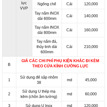
lực
Ngõng chế
Cái
120,000
VVP
Tay nắm INOX
Cái
140,000
dài 600mm
Tay nắm INOX
Cái
160,000
dài 800mm
Tay nắm đá,
thủy tinh dài
Cái
210,000
600mm
GIÁ CÁC CHI PHÍ PHỤ KIỆN KHÁC ĐI KÈM
B
THEO CỬA KÍNH CƯỜNG LỰC
Sử dụng đế sập nhôm
1
md
45,000
38
Sử dụng U thép mạ
2
md
60,000
kẽm (chôn âm tường)
3
Sử dụng U Inox
md
120,000