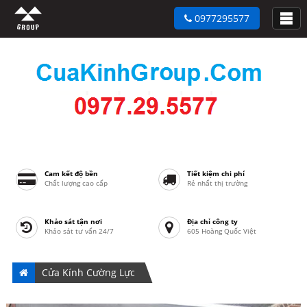
0977295577
Cam kết độ bền
Tiết kiệm chi phí
Chất lượng cao cấp
Rẻ nhất thị trường
Khảo sát tận nơi
Địa chỉ công ty
Khảo sát tư vấn 24/7
605 Hoàng Quốc Việt
Cửa Kính Cường Lực