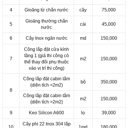
4
Gioăng từ chắn nước
cây
75,000
Gioăng thường chắn
5
cái
45,000
nước
6
Cây Inox ngăn nước
md
150,000
Công lắp đặt cửa kính
tầng 1 (giá thi công có
7
m2
150,000
thể thay đổi phụ thuộc
vào vị trí thi công)
Công lắp đặt cabin tắm
bộ
350,000
(diện tích <2m2)
8
Công lắp đặt cabin tắm
m2
150,000
(diện tích >2m2)
9
Keo Silicon A600
lọ
39,000
Cây phi 22 Inox 304 lắp
10
1md
180,000