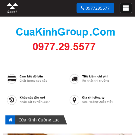
0977295577
Cam kết độ bền
Tiết kiệm chi phí
Chất lượng cao cấp
Rẻ nhất thị trường
Khảo sát tận nơi
Địa chỉ công ty
Khảo sát tư vấn 24/7
605 Hoàng Quốc Việt
Cửa Kính Cường Lực