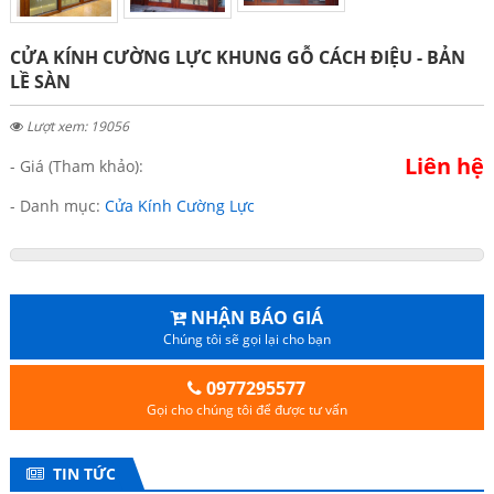
CỬA KÍNH CƯỜNG LỰC KHUNG GỖ CÁCH ĐIỆU - BẢN
LỀ SÀN
Lượt xem: 19056
Liên hệ
- Giá (Tham khảo):
- Danh mục:
Cửa Kính Cường Lực
NHẬN BÁO GIÁ
Chúng tôi sẽ gọi lại cho bạn
0977295577
Gọi cho chúng tôi để được tư vấn
TIN TỨC