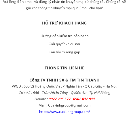
Vui lòng điền email và đăng ký nhận tin khuyến mại từ chúng tôi. Chúng tôi sẽ
gửi các thông tin khuyến mại qua Email cho bạn!
HỖ TRỢ KHÁCH HÀNG
Hướng dẫn kiểm tra bảo hành
Giải quyết khiếu nại
Câu hỏi thường gặp
THÔNG TIN LIÊN HỆ
Công Ty TNHH SX & TM TÍN THÀNH
VPGD : 605(2) Hoàng Quốc Việt,P Nghĩa Tân - Q Cầu Giấy - Hà Nội.
Cơ sở 2 : 956 - Trần Nhân Tông - Q Kiến An - Tp Hải Phòng
Hotline ;
0977.295.577 0902.012.911
Mail : Cuakinhgroup@gmail.com
https://www.cuakinhgroup.com/