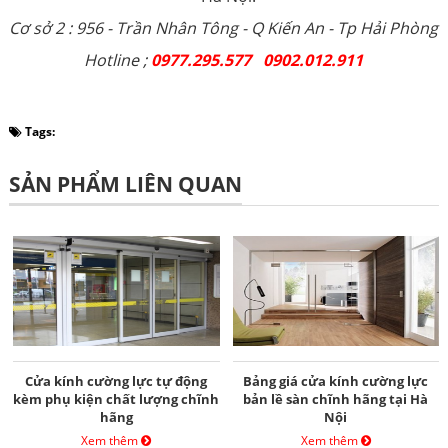
Cơ sở 2 : 956 - Trần Nhân Tông - Q Kiến An - Tp Hải Phòng
Hotline ;
0977.295.577 0902.012.911
Tags:
SẢN PHẨM LIÊN QUAN
Cửa kính cường lực tự động
Bảng giá cửa kính cường lực
kèm phụ kiện chất lượng chĩnh
bản lề sàn chĩnh hãng tại Hà
hãng
Nội
Xem thêm
Xem thêm