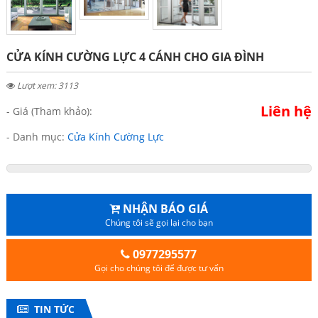
CỬA KÍNH CƯỜNG LỰC 4 CÁNH CHO GIA ĐÌNH
Lượt xem: 3113
Liên hệ
- Giá (Tham khảo):
- Danh mục:
Cửa Kính Cường Lực
NHẬN BÁO GIÁ
Chúng tôi sẽ gọi lại cho bạn
0977295577
Gọi cho chúng tôi để được tư vấn
TIN TỨC