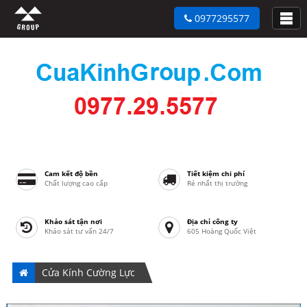
0977295577
Cam kết độ bền
Tiết kiệm chi phí
Chất lượng cao cấp
Rẻ nhất thị trường
Khảo sát tận nơi
Địa chỉ công ty
Khảo sát tư vấn 24/7
605 Hoàng Quốc Việt
Cửa Kính Cường Lực