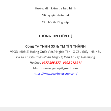
Hướng dẫn kiểm tra bảo hành
Giải quyết khiếu nại
Câu hỏi thường gặp
THÔNG TIN LIÊN HỆ
Công Ty TNHH SX & TM TÍN THÀNH
VPGD : 605(2) Hoàng Quốc Việt,P Nghĩa Tân - Q Cầu Giấy - Hà Nội.
Cơ sở 2 : 956 - Trần Nhân Tông - Q Kiến An - Tp Hải Phòng
Hotline ;
0977.295.577 0902.012.911
Mail : Cuakinhgroup@gmail.com
https://www.cuakinhgroup.com/