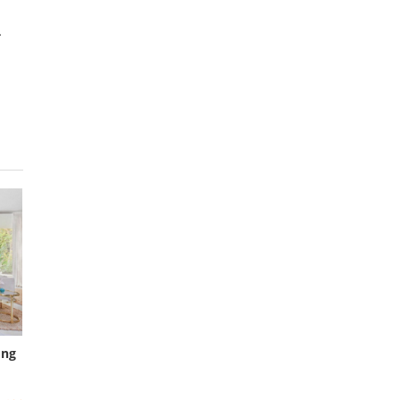
.
ông