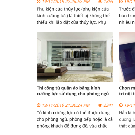
19/11/2019 22:26:52 PM
1855
19/11
Phụ kiện cửa thủy lực (phụ kiện cửa
Trước đ
kính cường lực) là thiết bị không thể
bàn tro
thiếu khi lắp đặt cửa thủy lực. Phụ
nhiều n
kiện cửa kính Hà Nội chất lượng sẽ
xước, n
giúp cửa hoạt động êm ái, bền bỉ, ít
người s
hỏng vặt.
Thi công tủ quần áo bằng kính
Chọn m
cường lực sử dụng cho phòng ngủ
trí nội 
19/11/2019 21:36:24 PM
2341
19/11
Tủ kính cường lực có thể được dùng
Hẳn là 
cho phòng ngủ, phòng bếp hoặc là cả
cuong l
phòng khách để đựng đồ, vừa chắc
thất củ
chắn, gọn gàng, lại đảm bảo tính
kính cườ