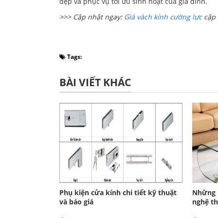
đẹp và phục vụ tối ưu sinh hoạt của gia đình.
>>> Cập nhật ngay:
Gi
á vách kính cường lực
cập 
Tags:
BÀI VIẾT KHÁC
Phụ kiện cửa kính chi tiết kỹ thuật
Những m
và báo giá
nghệ th