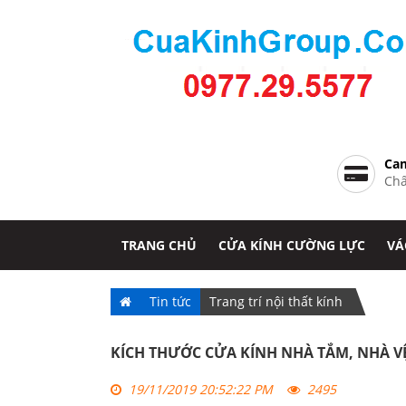
Cam
Chấ
TRANG CHỦ
CỬA KÍNH CƯỜNG LỰC
VÁ
Tin tức
Trang trí nội thất kính
KÍCH THƯỚC CỬA KÍNH NHÀ TẮM, NHÀ 
19/11/2019 20:52:22 PM
2495