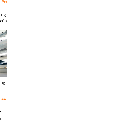
489
h
ong
 của
ên
ông
948
t
h
á
 đầu