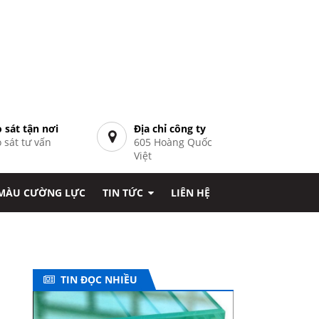
 sát tận nơi
Địa chỉ công ty
 sát tư vấn
605 Hoàng Quốc
7
Việt
 MÀU CƯỜNG LỰC
TIN TỨC
LIÊN HỆ
TIN ĐỌC NHIỀU