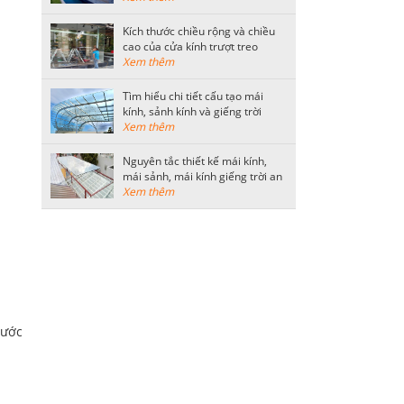
Kích thước chiều rộng và chiều
cao của cửa kính trượt treo
thông dụng
Xem thêm
Tìm hiểu chi tiết cấu tạo mái
kính, sảnh kính và giếng trời
bằng kính cường lực
Xem thêm
Nguyên tắc thiết kế mái kính,
mái sảnh, mái kính giếng trời an
toàn
Xem thêm
hước