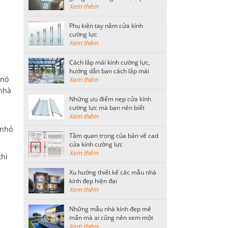
tiết kiệm nhất
Xem thêm
Phụ kiện tay nắm cửa kính
cường lực
Xem thêm
Cách lắp mái kính cường lực,
hướng dẫn bạn cách lắp mái
 nó
kính an toàn
Xem thêm
 nhà
Những ưu điểm nẹp cửa kính
cường lực mà bạn nên biết
Xem thêm
 nhỏ
Tầm quan trọng của bản vẽ cad
cửa kính cường lực
Xem thêm
thì
Xu hướng thiết kế các mẫu nhà
kính đẹp hiện đại
Xem thêm
Những mẫu nhà kính đẹp mê
mẩn mà ai cũng nên xem một
lần
Xem thêm