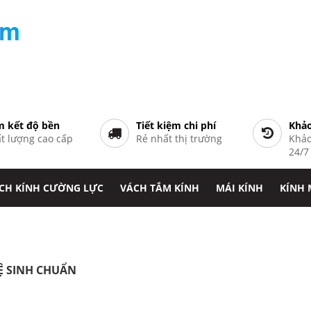
 kết độ bền
Tiết kiệm chi phí
Khảo
t lượng cao cấp
Rẻ nhất thị trường
Khảo
24/
CH KÍNH CƯỜNG LỰC
VÁCH TẮM KÍNH
MÁI KÍNH
KÍNH
VỆ SINH CHUẨN