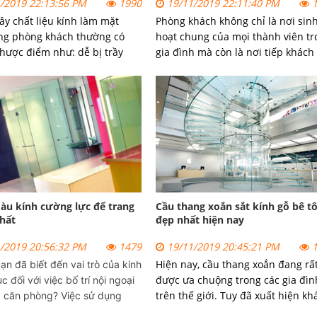
/2019 22:13:56 PM
1990
19/11/2019 22:11:40 PM
1
ây chất liệu kính làm mặt
Phòng khách không chỉ là nơi sin
ng phòng khách thường có
hoạt chung của mọi thành viên tr
hược điểm như: dễ bị trầy
gia đình mà còn là nơi tiếp khách
ứt vỡ, gây nguy hiểm cho
cả nhà, đón nhận ánh nhìn đầu ti
ử dụng.
của những vị khách đến thăm gia.
àu kính cường lực để trang
Cầu thang xoắn sắt kính gỗ bê t
thất
đẹp nhất hiện nay
/2019 20:56:32 PM
1479
19/11/2019 20:45:21 PM
1
Hiện nay, cầu thang xoắn đang rấ
bạn đã biết đến vai trò của
kinh
được ưa chuộng trong các gia đìn
uc
đối với việc bố trí nội ngoại
trên thế giới. Tuy đã xuất hiện kh
a căn phòng? Việc sử dụng
lâu nhưng loại cầu thang này bắt
ng lực trang trí nội thất cho