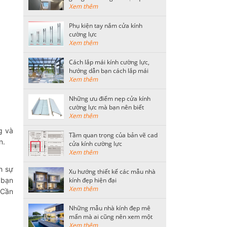
tiết kiệm nhất
Xem thêm
Phụ kiện tay nắm cửa kính
cường lực
Xem thêm
Cách lắp mái kính cường lực,
hướng dẫn bạn cách lắp mái
kính an toàn
Xem thêm
Những ưu điểm nẹp cửa kính
cường lực mà bạn nên biết
Xem thêm
g và
Tầm quan trọng của bản vẽ cad
ơn.
cửa kính cường lực
Xem thêm
h sự
Xu hướng thiết kế các mẫu nhà
 bạn
kính đẹp hiện đại
Xem thêm
 Cần
Những mẫu nhà kính đẹp mê
mẩn mà ai cũng nên xem một
lần
Xem thêm