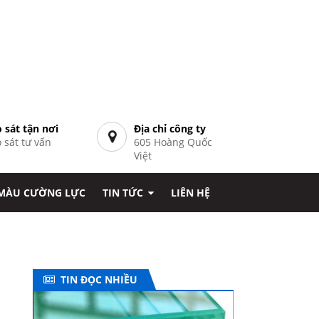
 sát tận nơi
Địa chỉ công ty
 sát tư vấn
605 Hoàng Quốc
7
Việt
 MÀU CƯỜNG LỰC
TIN TỨC
LIÊN HỆ
TIN ĐỌC NHIỀU