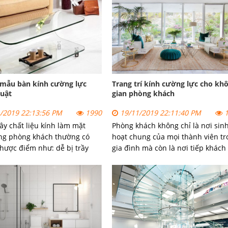
ẫu bàn kính cường lực
Trang trí kính cường lực cho kh
uật
gian phòng khách
/2019 22:13:56 PM
1990
19/11/2019 22:11:40 PM
1
ây chất liệu kính làm mặt
Phòng khách không chỉ là nơi sin
ng phòng khách thường có
hoạt chung của mọi thành viên tr
hược điểm như: dễ bị trầy
gia đình mà còn là nơi tiếp khách
ứt vỡ, gây nguy hiểm cho
cả nhà, đón nhận ánh nhìn đầu ti
ử dụng.
của những vị khách đến thăm gia.