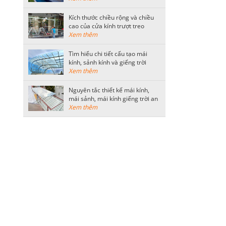
Kích thước chiều rộng và chiều
cao của cửa kính trượt treo
thông dụng
Xem thêm
Tìm hiểu chi tiết cấu tạo mái
kính, sảnh kính và giếng trời
bằng kính cường lực
Xem thêm
Nguyên tắc thiết kế mái kính,
mái sảnh, mái kính giếng trời an
toàn
Xem thêm