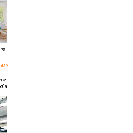
ông
489
h
ong
 của
ên