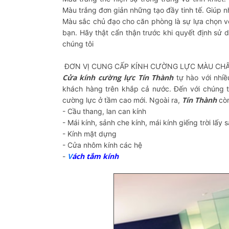
Màu trắng đơn giản những tạo đầy tinh tế. Giúp n
Màu sắc chủ đạo cho căn phòng là sự lựa chọn v
bạn. Hãy thật cẩn thận trước khi quyết định sử 
chúng tôi
ĐƠN VỊ CUNG CẤP KÍNH CƯỜNG LỰC MÀU CH
Cửa kính cường lực Tín Thành
tự hào với nhi
khách hàng trên khắp cả nước. Đến với chúng 
Tín Thành
cường lực ở tầm cao mới. Ngoài ra,
còn
- Cầu thang, lan can kính
- Mái kính, sảnh che kính, mái kính giếng trời lấy
- Kính mặt dựng
- Cửa nhôm kính các hệ
V
ách tắm kính
-