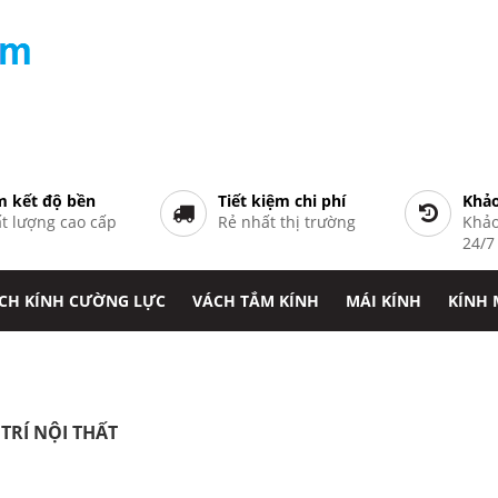
 kết độ bền
Tiết kiệm chi phí
Khảo
t lượng cao cấp
Rẻ nhất thị trường
Khảo
24/
CH KÍNH CƯỜNG LỰC
VÁCH TẮM KÍNH
MÁI KÍNH
KÍNH
TRÍ NỘI THẤT