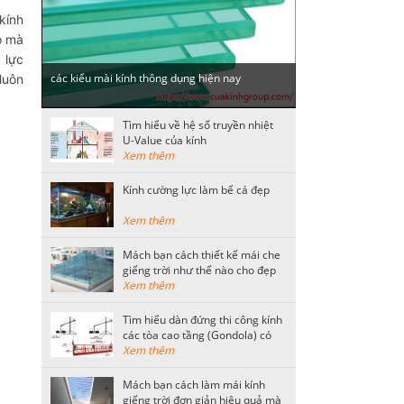
kính
ó mà
 lực
các kiểu mài kính thông dụng hiện nay
luôn
Tìm hiểu về hệ số truyền nhiệt
U-Value của kính
Xem thêm
Kính cường lực làm bể cá đẹp
Xem thêm
Mách bạn cách thiết kế mái che
giếng trời như thế nào cho đẹp
Xem thêm
Tìm hiểu dàn đứng thi công kính
các tòa cao tầng (Gondola) có
kết cấu như thế nào?
Xem thêm
Mách bạn cách làm mái kính
giếng trời đơn giản hiệu quả mà