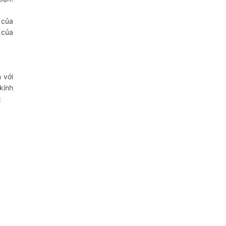
 của
 của
 với
kính
: