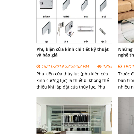
Phụ kiện cửa kính chi tiết kỹ thuật
Những m
và báo giá
nghệ th
19/11/2019 22:26:52 PM
1855
19/11
Phụ kiện cửa thủy lực (phụ kiện cửa
Trước đ
kính cường lực) là thiết bị không thể
bàn tro
thiếu khi lắp đặt cửa thủy lực. Phụ
nhiều n
kiện cửa kính Hà Nội chất lượng sẽ
xước, n
giúp cửa hoạt động êm ái, bền bỉ, ít
người s
hỏng vặt.