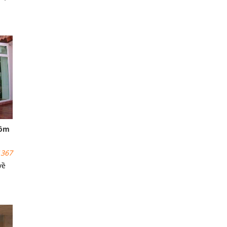
có
g
hôm
367
về
êm
ột