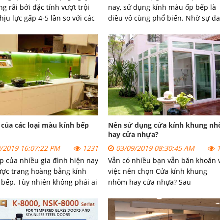
g rãi bởi đặc tính vượt trội
nay, sử dụng kính màu ốp bếp là
hịu lực gấp 4-5 lần so với các
điều vô cùng phổ biến. Nhờ sự đa
h thường khác. Khi trang trí
dạng về màu sắc kính quý khách 
nh cường lực, các công trình
thể lựa chọn sản phẩm hợp khôn
chịu được va đập mạnh, giảm
gian và phong thủy gia đình.
ùi ro khi gặp các cơn gió mạnh
gày giông bão.
 của các loại màu kính bếp
Nên sử dụng cửa kính khung n
hay cửa nhựa?
/2019 16:07:22 PM
1231
03/09/2019 08:30:45 AM
1
p của nhiều gia đình hiện nay
Vẫn có nhiều bạn vẫn băn khoăn 
ợc trang hoàng bằng kính
việc nên chọn Cửa kính khung
bếp. Tùy nhiên không phải ai
nhôm hay cửa nhựa? Sau
ết được ý nghĩa của các loại
đây Tín Thành sẽ giúp bạn có th
 kính ốp.
thông tin để lựa chọn cho mình m
sản phẩm chất lượng nhất.