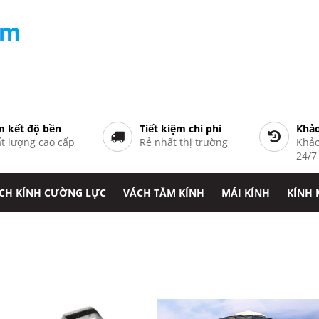
 kết độ bền
Tiết kiệm chi phí
Khảo
t lượng cao cấp
Rẻ nhất thị trường
Khảo
24/
CH KÍNH CƯỜNG LỰC
VÁCH TẮM KÍNH
MÁI KÍNH
KÍNH