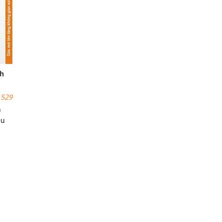
 cửa
nh
529
h
ầu
.
ới