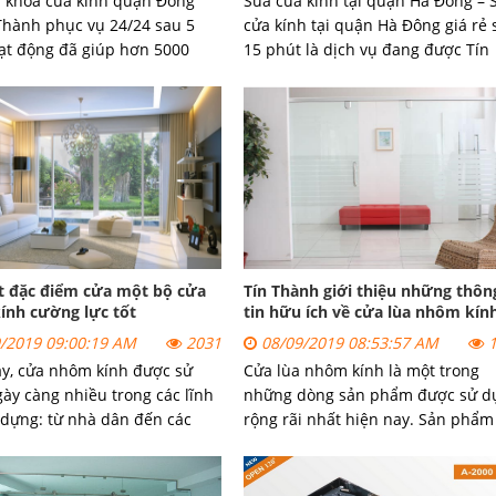
 khóa cửa kính quận Đống
Sửa cửa kính tại quận Hà Đông – 
Thành phục vụ 24/24 sau 5
cửa kính tại quận Hà Đông giá rẻ 
t động đã giúp hơn 5000
15 phút
là dịch vụ đang được Tín
àng tại khu vực quận Đống
Thành triển khai trong suốt nhiều
 quyết được các vấn đề liên
năm vừa qua trên khắp địa bàn 
n khóa cửa kính.
Hà Đông.
t đặc điểm cửa một bộ cửa
Tín Thành giới thiệu những thôn
ính cường lực tốt
tin hữu ích về cửa lùa nhôm kín
/2019 09:00:19 AM
2031
08/09/2019 08:53:57 AM
1
y, cửa nhôm kính được sử
Cửa lùa nhôm kính là một trong
ày càng nhiều trong các lĩnh
những dòng sản phẩm được sử d
 dựng: từ nhà dân đến các
rộng rãi nhất hiện nay. Sản phẩm
nh xây dựng, kiến trúc, các
cửa nhôm kính có rất nhiều ưu đ
 văn phòng hay các khu dân
ấn tượng và giá thành hợp túi
 cửa nhôm kính có đặc điểm
tiền.Tín Thành xin gửi tới quý kh