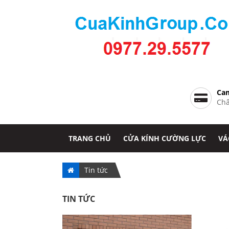
Cam
Chấ
TRANG CHỦ
CỬA KÍNH CƯỜNG LỰC
VÁ
Tin tức
TIN TỨC