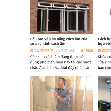
Cấu tạo và khả năng cách âm của
Cách lự
cửa sổ kính cách âm
hợp với
09/09/2019 11:12:22 AM
1606
09/09
Cửa kính cách âm đang được sử
Khóa cử
dụng phổ biến hiện nay tại các nước
cửa kín
châu Âu, châu Á… Mới đây nhất, sản
bảo cho
phẩm cửa sổ kính cách âm đã có sự
toàn hơ
hiện diện tại Việt Nam. Với nhiều ưu
giúp bả
điểm vượt trội, cửa sổ kính cách
còn giú
âm nhận được sự quan tâm của mọi
thẩm m
người dân tại đất nước hình chữ S
này.