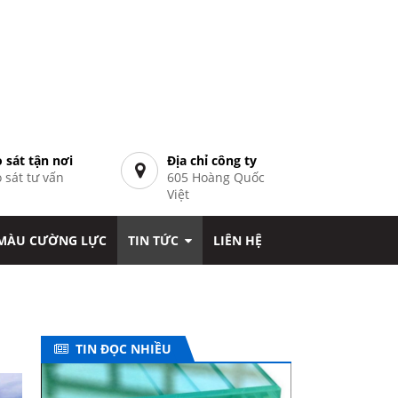
 sát tận nơi
Địa chỉ công ty
 sát tư vấn
605 Hoàng Quốc
7
Việt
 MÀU CƯỜNG LỰC
TIN TỨC
LIÊN HỆ
TIN ĐỌC NHIỀU