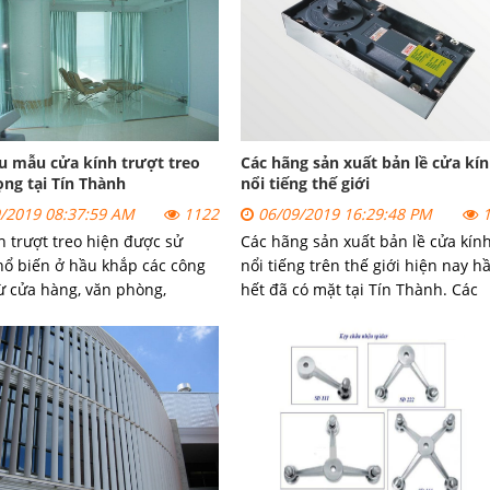
 như thế nào lại được sử dụng
những thông tin cần biết về dòng
i như vậy?
lùa nhôm kính.
u mẫu cửa kính trượt treo
Các hãng sản xuất bản lề cửa kí
ọng tại Tín Thành
nổi tiếng thế giới
/2019 08:37:59 AM
1122
06/09/2019 16:29:48 PM
1
h trượt treo hiện được sử
Các hãng sản xuất bản lề cửa kín
ổ biến ở hầu khắp các công
nổi tiếng trên thế giới hiện nay h
Từ cửa hàng, văn phòng,
hết đã có mặt tại Tín Thành. Các
học…đến cả những hộ gia
hãng sản xuất bản lề nổi tiếng là
nh thường. Tuy nhiên có
những hãng nào và có đặc điểm gì
hách hàng gọi điện
Sau đây Tín Thành xin giới thiệu v
 Thành để hỏi về thông tin
các bạn một vài thông tin sau:
ẩm này.