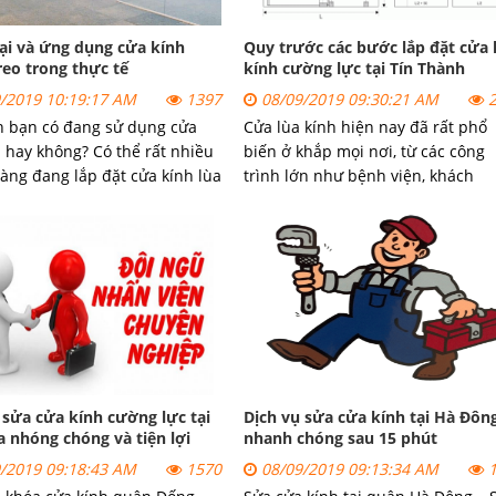
ại và ứng dụng cửa kính
Quy trước các bước lắp đặt cửa 
reo trong thực tế
kính cường lực tại Tín Thành
/2019 10:19:17 AM
1397
08/09/2019 09:30:21 AM
2
h bạn có đang sử dụng cửa
Cửa lùa kính hiện nay đã rất phổ
a hay không? Có thể rất nhiều
biến ở khắp mọi nơi, từ các công
àng đang lắp đặt cửa kính lùa
trình lớn như bệnh viện, khách
i nhà của mình những chưa
sạn..đến hộ gia đình. Sản phẩm n
t về cấu tạo và ứng của nó.
trước đây được sử dụng nhiều tại
g tham khảo bài viết sau đây
thành phố lớn, nhằm tiết kiện diệ
ược cái nhìn tổng quan và sử
tích sử dụng cho không gian gia
n phẩm này hiệu quả.
đình.
 sửa cửa kính cường lực tại
Dịch vụ sửa cửa kính tại Hà Đôn
 nhóng chóng và tiện lợi
nhanh chóng sau 15 phút
/2019 09:18:43 AM
1570
08/09/2019 09:13:34 AM
1