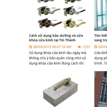
hiện nay.
cấu tạo
rộng rã
Cách sử dụng bảo dưỡng và sửa
Tìm hiể
khóa cửa kính tại Tín Thành
sang tr
08/09/2019 08:47:18 AM
1253
08/09
Sử dụng khóa cửa kính lâu ngày mà
Cửa kín
không chú ý bảo quản cũng như sử
dụng ph
dụng khóa cửa kính đúng cách thì
trình. 
không tránh khỏi việc khóa cửa kính
trường 
bị hỏng hóc. Vậy làm cách nào để bảo
đình bì
quản và sử dụng khóa cửa kính đúng
nhiều k
cách. Bài viết sau đây sẽ giúp bạn có
đến
Tín
thêm thông tin.
sản ph