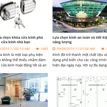
a chọn khóa cửa kính phù
Lựa chọn kính an toàn và tiết k
 cửa kính nhà bạn
năng lượng
/2019 11:05:19 AM
1483
09/09/2019 11:01:04 AM
1
a kính
là một loại phụ kiện
Kính đã trở thành một chất liệu x
h không thể thiếu nhằm đảm
dựng phổ biến cho các công trình
 cửa kính hoạt động tốt và an
hiện đại ngày nay. Với sự đa dạng
n. Khóa cửa kính không chỉ
mẫu mã cũng như chất liệu sản
o vệ an toàn cho cửa kính mà
phẩm, lựa chọn kính an toàn và ti
p cho cửa kính tăng thêm tính
kiệm năng lượng là vấn đề nan gi
ỹ hơn.