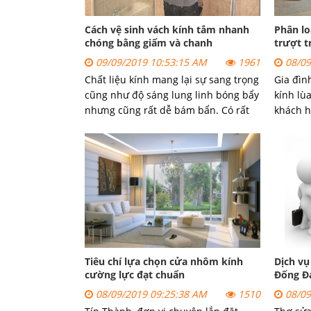
Cách vệ sinh vách kính tắm nhanh
Phân lo
chóng bằng giấm và chanh
trượt t
09/09/2019 10:53:15 AM
1961
08/09
Chất liệu kính mang lại sự sang trọng
Gia đìn
cũng như độ sáng lung linh bóng bẩy
kính lù
nhưng cũng rất dễ bám bẩn. Có rất
khách h
nhiều cách để làm sạch cửa kính
cho ngô
nhưng hôm nay chúng tôi xin giới
hiểu hế
thiệu cách vệ sinh cửa kính với chanh
Hãy cùn
và giấm.
để có đ
dụng sả
Tiêu chí lựa chọn cửa nhôm kính
Dịch vụ
cường lực đạt chuẩn
Đống Đa
08/09/2019 09:25:38 AM
1510
08/09