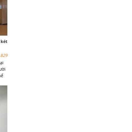
 két
829
ại
ười
hể
ửa
 bị
cửa