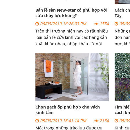
Bản lề sàn New–star có phù hợp với
Cách c
cửa thủy lực không?
Tây
06/09/2019 16:26:03 PM
1554
05/09
Trên thị trường hiện nay có rất nhiều
Những n
loại bản lề cửa kính với các hãng sản
đón nắn
xuất khác nhau, nhập khẩu có, nội
nực, kh
địa có. Bản lề sàn New-star là một
cửa kín
trong số các loại bản lề sàn nhập
cửa kín
khẩu với khối lượng têu thị lớn trong
nào chú
các năm gần đây.
đây.
Chọn gạch ốp phù hợp cho vách
Tìm hiể
kính tắm
cách kh
05/09/2019 16:41:14 PM
2134
05/09
Một trong những trào lưu được ưu
Kính cư