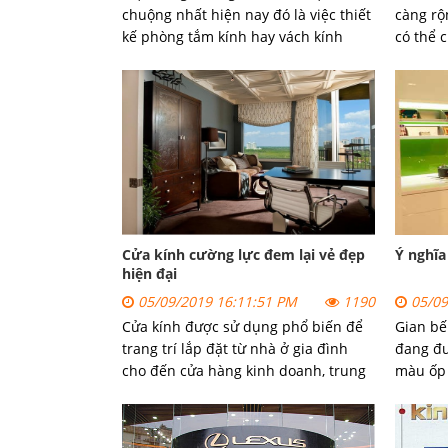
chuộng nhất hiện nay đó là việc thiết
càng rộn
kế phòng tắm kính hay vách kính
có thể c
tắm.
loại kín
bằng kí
có thể 
thiểu r
trong n
Cửa kính cường lực đem lại vẻ đẹp
Ý nghĩa
hiện đại
05/09/2019 16:11:51 PM
1190
05/09
Cửa kính được sử dụng phổ biến để
Gian bế
trang trí lắp đặt từ nhà ở gia đình
đang đư
cho đến cửa hàng kinh doanh, trung
màu ốp 
tâm thương mại. Sản phẩm không
cũng bi
những đáp ứng nhu cầu sử dụng của
màu sặc
người dùng mà nó còn được thiết kế