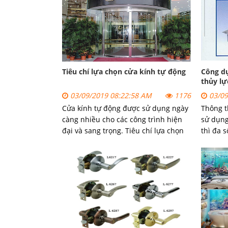
sang trọng và tinh tế.
Tiêu chí lựa chọn cửa kính tự động
Công dụ
thủy lự
03/09/2019 08:22:58 AM
1176
03/09
Cửa kính tự động được sử dụng ngày
Thông t
càng nhiều cho các công trình hiện
sử dụng
đại và sang trọng. Tiêu chí lựa chọn
thì đa s
cửa kính tự động như thế nào để có
lề thuộ
được sản phẩm hoàn hảo lắp đặt, các
dụng ch
bạn hãy tìm hiểu trong bài viết dưới
đây.