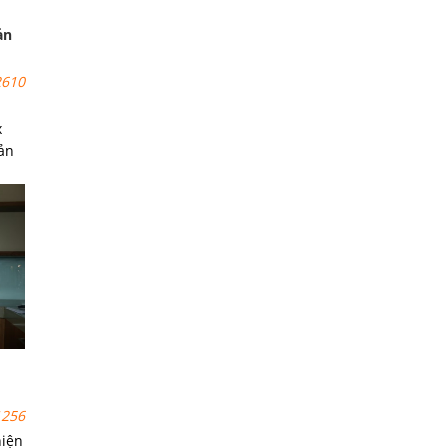
ản
610
x
sản
ng
điểm
256
hiện