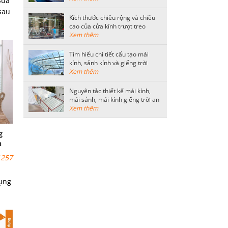
Sửa
sau
Kích thước chiều rộng và chiều
cao của cửa kính trượt treo
thông dụng
Xem thêm
quận
Tìm hiểu chi tiết cấu tạo mái
kính, sảnh kính và giếng trời
bằng kính cường lực
Xem thêm
Nguyên tắc thiết kế mái kính,
mái sảnh, mái kính giếng trời an
toàn
Xem thêm
g
h
257
ụng
iểm
ách