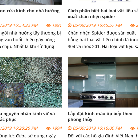
họn cửa kính cho nhà hướng
Cách phân biệt hai loại vật liệu s
xuất chân nhện spider
/2019 16:54:32 PM
1891
05/09/2019 16:45:57 PM
2
gôi nhà hướng tây thường bị
Chân nhện Spider
được sản xuất
g vào buổi chiều gây nóng
bằng hai loại vật liệu chính là ino
ó chịu. Nhất là khi sử dụng
304 và inox 201. Hai loại vật liệu 
h để trang trí. Vậy cách chọn
xuất chân nhện spider này có thô
h cho nhà hướng tây như thế
số kỹ thuật khác nhau và có đặc 
ng ta cùng xem bài viết dưới
khác nhau.
u nguyên nhân kính vỡ và
Lắp đặt kính màu ốp bếp theo
ắc phục
phong thủy
/2019 16:20:25 PM
1994
05/09/2019 16:16:00 PM
1
ờng lực được sử dụng ngày
Đối với các hộ gia đình Việt Nam 