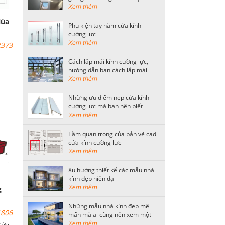
tiết kiệm nhất
Xem thêm
lùa
Phụ kiện tay nắm cửa kính
cường lực
Xem thêm
373
Cách lắp mái kính cường lực,
hướng dẫn bạn cách lắp mái
kính an toàn
Xem thêm
ày
Những ưu điểm nẹp cửa kính
 các
cường lực mà bạn nên biết
n
Xem thêm
Tầm quan trọng của bản vẽ cad
cửa kính cường lực
Xem thêm
Xu hướng thiết kế các mẫu nhà
kính đẹp hiện đại
Xem thêm
g
Những mẫu nhà kính đẹp mê
806
mẩn mà ai cũng nên xem một
lần
Xem thêm