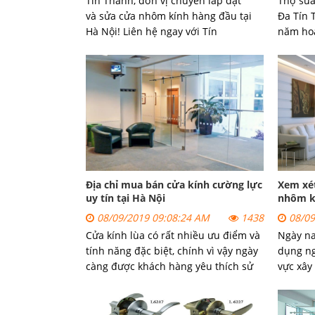
Tín Thành, đơn vị chuyên lắp đặt
Thợ sửa
và sửa cửa nhôm kính hàng đầu tại
Đa
Tín 
Hà Nội! Liên hệ ngay với Tín
năm hoạ
Thành để được tư vấn lựa chọn cửa
khách h
nhôm kính chất lượng cao.
Đa giải
quan đế
Địa chỉ mua bán cửa kính cường lực
Xem xé
uy tín tại Hà Nội
nhôm k
08/09/2019 09:08:24 AM
1438
08/09
Cửa kính lùa có rất nhiều ưu điểm và
Ngày na
tính năng đặc biệt, chính vì vậy ngày
dụng ng
càng được khách hàng yêu thích sử
vực xây
dụng.
Cửa kính lùa đang là sự chọn
công trì
lựa tuyệt vời cho công trình, kiến trúc
tòa nhà
tân tiến, sang trọng trong cuộc sống
cư… Vậy