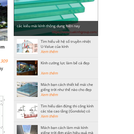
các kiểu mài kính thông dụng hiện nay
Tìm hiểu về hệ số truyền nhiệt
iệm
U-Value của kính
Xem thêm
309
Kính cường lực làm bể cá đẹp
ây
Xem thêm
Mách bạn cách thiết kế mái che
giếng trời như thế nào cho đẹp
ết
Xem thêm
ải.
Tìm hiểu dàn đứng thi công kính
các tòa cao tầng (Gondola) có
kết cấu như thế nào?
Xem thêm
Mách bạn cách làm mái kính
giếng trời đơn giản hiệu quả mà