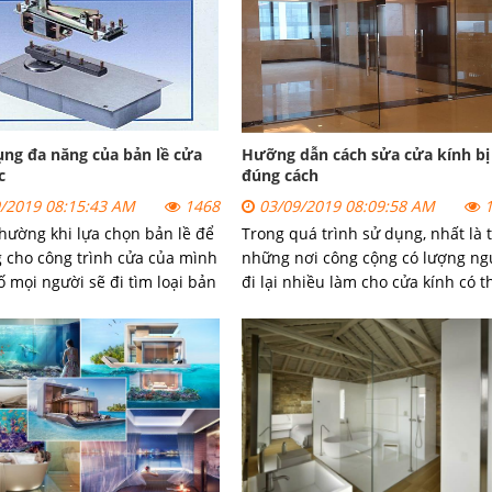
ng đa năng của bản lề cửa
Hưỡng dẫn cách sửa cửa kính bị
c
đúng cách
/2019 08:15:43 AM
1468
03/09/2019 08:09:58 AM
1
hường khi lựa chọn bản lề để
Trong quá trình sử dụng, nhất là t
 cho công trình cửa của mình
những nơi công cộng có lượng ng
ố mọi người sẽ đi tìm loại bản
đi lại nhiều làm cho cửa kính có t
c chủng loại riêng, chuyên
gặp một số vấn đề cần phải sửa c
o loại cửa đó.
kính thủy lực
bị kẹt như: Cánh cửa
chảy xệ, cửa kính thủy lực bị kẹt, 
kính thủy lực bị gãy cánh…