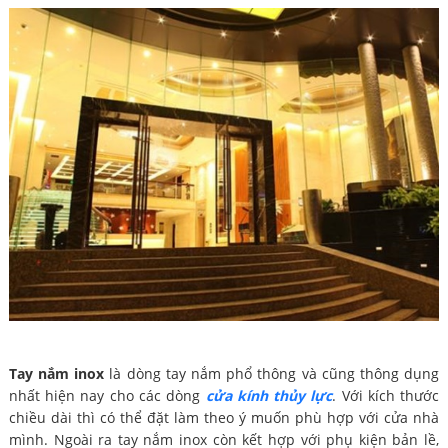
Tay nắm inox
là dòng tay nắm phổ thông và cũng thông dụng
nhất hiện nay cho các dòng
cửa kính thủy lực
. Với kích thước
chiều dài thì có thể đặt làm theo ý muốn phù hợp với cửa nhà
mình. Ngoài ra tay nắm inox còn kết hợp với phụ kiện bản lề,