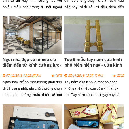
tinh tế thì nay kính cường lực với
vấn đề phong thủy. Từ ví trí đến màu
nhiều màu sắc trang trí nội ngoại
sắc hay cách bài trí đều đem đến
thất giúp không gian căn phòng trở
những vận khí cho gia chủ.
nên lộng lẫy, rực sáng lung linh.
Ngôi nhà đẹp với nhiều ưu
Top 5 mẫu tay nắm cửa kính
điểm đến từ kính cường lực -
phổ biến hiện nay - Cửa kính
Tín Thành
Tín Thành
07/12/2019 15:23:07 PM
1978
27/11/2019 15:07:40 PM
2205
Ngày nay, để có một không gian tinh
Tay nắm cửa kính là một bộ phận
tế và trang nhã, gia chủ thường chọn
không thể thiếu của cửa kính thủy
cho mình những mấu thiết kế nội
lực. Tay nắm cửa kính ngày nay đã
thất kính. Kính gồm nhiều loại và
trở thành một nét đẹp của kiến trúc
được ứng dụng đã dạng, tuy nhiên sử
hiện đại, được sử dụng rộng rãi tại
dụng nhiều nhất vẫn là kính cường
các cửa hàng, siêu thị, trung tâm
lực.
thương mại lớn cho đến nhà dân
dụng.