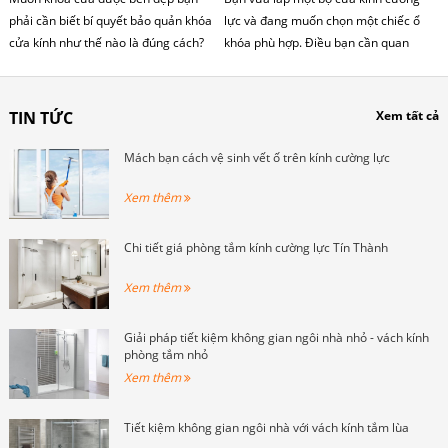
phải cần biết bí quyết bảo quản khóa
lực và đang muốn chọn một chiếc ổ
cửa kính như thế nào là đúng cách?
khóa phù hợp. Điều bạn cần quan
Bài viết sau đây, tôi sẽ chia sẻ cho
tâm đó là các tiêu chuẩn khi mua
bạn 1 vài mẹo nhỏ
những chiếc khóa ấy. Theo dõi bài
viết dưới để hiểu rõ các tiêu chuẩn kỹ
TIN TỨC
Xem tất cả
thuật khi chọn khóa nhé.
Mách bạn cách vệ sinh vết ố trên kính cường lực
Xem thêm
Chi tiết giá phòng tắm kính cường lực Tín Thành
Xem thêm
Giải pháp tiết kiệm không gian ngôi nhà nhỏ - vách kính
phòng tắm nhỏ
Xem thêm
Tiết kiệm không gian ngôi nhà với vách kính tắm lùa