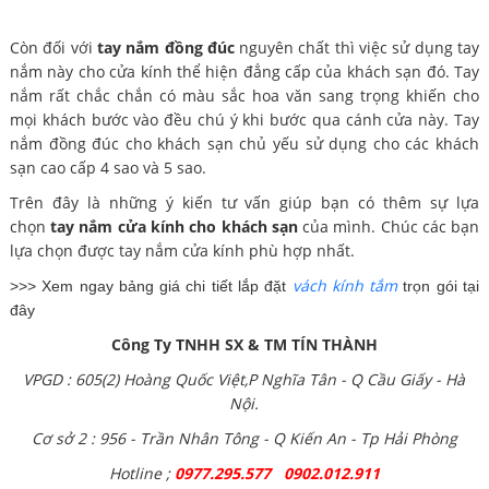
Còn đối với
tay nắm đồng đúc
nguyên chất thì việc sử dụng tay
nắm này cho cửa kính thể hiện đẳng cấp của khách sạn đó. Tay
nắm rất chắc chắn có màu sắc hoa văn sang trọng khiến cho
mọi khách bước vào đều chú ý khi bước qua cánh cửa này. Tay
nắm đồng đúc cho khách sạn chủ yếu sử dụng cho các khách
sạn cao cấp 4 sao và 5 sao.
Trên đây là những ý kiến tư vấn giúp bạn có thêm sự lựa
chọn
tay nắm cửa kính cho khách sạn
của mình. Chúc các bạn
lựa chọn được tay nắm cửa kính phù hợp nhất.
vách kính tắm
>>> Xem ngay bảng giá chi tiết lắp đặt
trọn gói tại
đây
Công Ty TNHH SX & TM TÍN THÀNH
VPGD : 605(2) Hoàng Quốc Việt,P Nghĩa Tân - Q Cầu Giấy - Hà
Nội.
Cơ sở 2 : 956 - Trần Nhân Tông - Q Kiến An - Tp Hải Phòng
Hotline ;
0977.295.577 0902.012.911