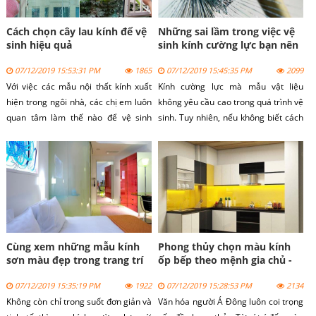
Cách chọn cây lau kính để vệ
Những sai lầm trong việc vệ
sinh hiệu quả
sinh kính cường lực bạn nên
tránh
07/12/2019 15:53:31 PM
1865
07/12/2019 15:45:35 PM
2099
Với việc các mẫu nội thất kính xuất
Kính cường lực mà mẫu vật liệu
hiện trong ngôi nhà, các chị em luôn
không yêu cầu cao trong quá trình vệ
quan tâm làm thế nào để vệ sinh
sinh. Tuy nhiên, nếu không biết cách
những tấm kính như thế nào để vừa
sẽ dẫn đến làm hỏng và giảm tuổi
nhanh mà sạch nhất. Bài viết sau đây
thọ kính.
sẽ hưỡng dẫn chị em chọn cây lau
kính để vệ sinh hiệu quả nhất
Cùng xem những mẫu kính
Phong thủy chọn màu kính
sơn màu đẹp trong trang trí
ốp bếp theo mệnh gia chủ -
nội ngoại thất
cuakinhgroup.com
07/12/2019 15:35:19 PM
1922
07/12/2019 15:28:53 PM
2134
Không còn chỉ trong suốt đơn giản và
Văn hóa người Á Đông luôn coi trọng