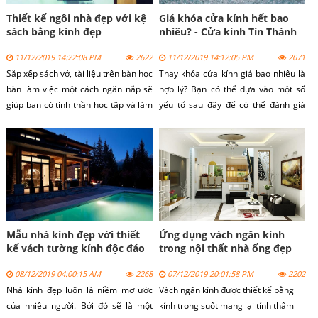
Thiết kế ngôi nhà đẹp với kệ
Giá khóa cửa kính hết bao
sách bằng kính đẹp
nhiêu? - Cửa kính Tín Thành
11/12/2019 14:22:08 PM
2622
11/12/2019 14:12:05 PM
2071
Sắp xếp sách vở, tài liệu trên bàn học
Thay khóa cửa kính giá bao nhiêu là
bàn làm việc một cách ngăn nắp sẽ
hợp lý? Bạn có thể dựa vào một số
giúp bạn có tinh thần học tập và làm
yếu tố sau đây để có thể đánh giá
việc được thoải mái hơn. Để sắp xếp
được giá thay khóa cửa kính như thế
mọi thứ được gọn gàng không thể
nào. Bài viết sau đây sẽ giải đáp mọi
không kể đến sự hỗ trợ đắc lực của
thắc mắc của quý khách.
những chiếc kệ sách.
Mẫu nhà kính đẹp với thiết
Ứng dụng vách ngăn kính
kế vách tường kính độc đáo
trong nội thất nhà ống đẹp
08/12/2019 04:00:15 AM
2268
07/12/2019 20:01:58 PM
2202
Nhà kính đẹp luôn là niềm mơ ước
Vách ngăn kính được thiết kế bằng
của nhiều người. Bởi đó sẽ là một
kính trong suốt mang lại tính thẩm