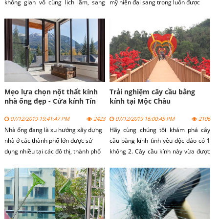
không gian vô cùng lịch lãm, sang
mỹ hiện đại sang trọng luôn được
trọng. Nó sẽ giúp cho không gian của
khách hàng lựa chọn, ngoài ra vách
bạn dễ dàng hơn trong việc lưu
ngăn kính có độ bền, chịu nhiệt, cách
thông không khí và kết nối với bên
âm cao, dễ dàng lắp đặt.
ngoài.
Mẹo lựa chọn nột thất kính
Trải nghiệm cây cầu bằng
nhà ống đẹp - Cửa kính Tín
kính tại Mộc Châu
Thành
07/12/2019 19:41:47 PM
2423
07/12/2019 16:00:45 PM
2106
Nhà ống đang là xu hướng xây dựng
Hãy cùng chúng tôi khám phá cây
nhà ở các thành phố lớn được sử
cầu bằng kính tình yêu độc đáo có 1
dụng nhiều tại các đô thị, thành phố
không 2. Cây cầu kính này vừa được
lớn với diện tích xây dựng hạn chế.
khánh thành dịp 30/4 này. Cầu được
Bài viết chia sẻ một số loại kính
dựng tại khu vực Thác Dải Yếm, xã
cường lực thường sử dụng cho nhà
Mường Sang, huyện Mộc Châu, Sơn
ống.
La.