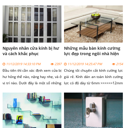
với đủ chủng loại và độ dày như kính
trọng. Nó sẽ giúp cho không gian của
cường lực 10 ly, 12ly,... Bài viết này
bạn dễ dàng hơn trong việc lưu
sẽ trả lời giúp bạn câu hỏi này!
thông không khí và kết nối với bên
ngoài.
Nguyên nhân cửa kính bị hư
Những mẫu bàn kính cường
và cách khắc phục
lực đẹp trong ngôi nhà hiện
đại
11/12/2019 14:33:10 PM
2397
11/12/2019 14:25:47 PM
2154
Đầu tiên thì cần xác định xem cửa bị
Chúng tôi chuyên cắt kính cường lực
hư hỏng thế nào, nặng hay nhẹ, và ở
giá rẻ. Kính dán an toàn kính cường
vị trí nào. Dưới đây là một số những
lực có độ dày từ 6mm >>>>>>12mm
hư hỏng thường xảy ra ở cửa nhựa
giá mềm lại cho mọi công trình.
lõi thép gia cường uPVC.