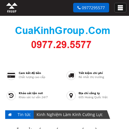
0977295577
Cam kết độ bền
Tiết kiệm chi phí
Chất lượng cao cấp
Rẻ nhất thị trường
Khảo sát tận nơi
Địa chỉ công ty
Khảo sát tư vấn 24/7
605 Hoàng Quốc Việt
Tin tức
Kinh Nghiệm Làm Kính Cường Lực