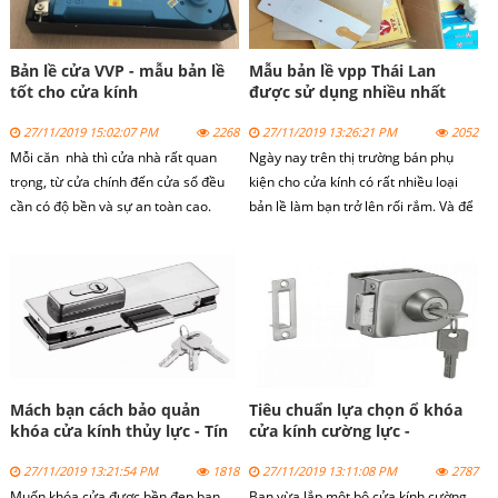
Bản lề cửa VVP - mẫu bản lề
Mẫu bản lề vpp Thái Lan
tốt cho cửa kính
được sử dụng nhiều nhất
hiện nay
27/11/2019 15:02:07 PM
2268
27/11/2019 13:26:21 PM
2052
Mỗi căn nhà thì cửa nhà rất quan
Ngày nay trên thị trường bán phụ
trọng, từ cửa chính đến cửa sổ đều
kiện cho cửa kính có rất nhiều loại
cần có độ bền và sự an toàn cao.
bản lề làm bạn trở lên rối rắm. Và để
Chính vì vậy mà việc lựa chọn mỗi bộ
giúp bạn không khó khăn trong việc
phận hoặc chi tiết nhỏ của cửa đều
chọn lựa tôi xin giới thiệu sản
phải chọn lựa rất kỹ lưỡng để đảm
phẩm bản lề VVP Thái Lan với nhiều
bảo an toàn cho cửa.
những đặc điểm nổi bật.
Mách bạn cách bảo quản
Tiêu chuẩn lựa chọn ổ khóa
khóa cửa kính thủy lực - Tín
cửa kính cường lực -
Thành
cuakinhgroup.com
27/11/2019 13:21:54 PM
1818
27/11/2019 13:11:08 PM
2787
Muốn khóa cửa được bền đẹp bạn
Bạn vừa lắp một bộ cửa kính cường