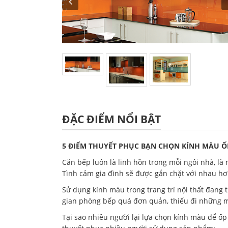
ĐẶC ĐIỂM NỔI BẬT
5 ĐIỂM THUYẾT PHỤC BẠN CHỌN KÍNH MÀU Ố
Căn bếp luôn là linh hồn trong mỗi ngôi nhà, là 
Tình cảm gia đình sẽ được gắn chặt với nhau h
Sử dụng kính màu trong trang trí nội thất đang 
gian phòng bếp quá đơn quản, thiếu đi những m
Tại sao nhiều người lại lựa chọn kính màu để ốp