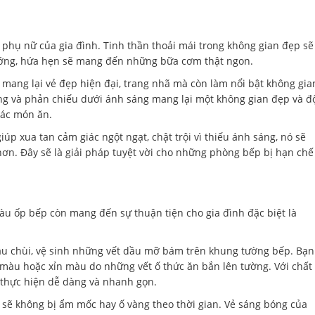
hụ nữ của gia đình. Tinh thần thoải mái trong không gian đẹp sẽ 
ướng, hứa hẹn sẽ mang đến những bữa cơm thật ngon.
mang lại vẻ đẹp hiện đại, trang nhã mà còn làm nổi bật không gia
g và phản chiếu dưới ánh sáng mang lại một không gian đẹp và đ
các món ăn.
úp xua tan cảm giác ngột ngạt, chật trội vì thiếu ánh sáng, nó sẽ
ơn. Đây sẽ là giải pháp tuyệt vời cho những phòng bếp bị hạn chế
àu ốp bếp còn mang đến sự thuận tiện cho gia đình đặc biệt là
lau chùi, vệ sinh những vết dầu mỡ bám trên khung tường bếp. Bạn
i màu hoặc xỉn màu do những vết ố thức ăn bắn lên tường. Với chất
c thực hiện dễ dàng và nhanh gọn.
sẽ không bị ẩm mốc hay ố vàng theo thời gian. Vẻ sáng bóng của