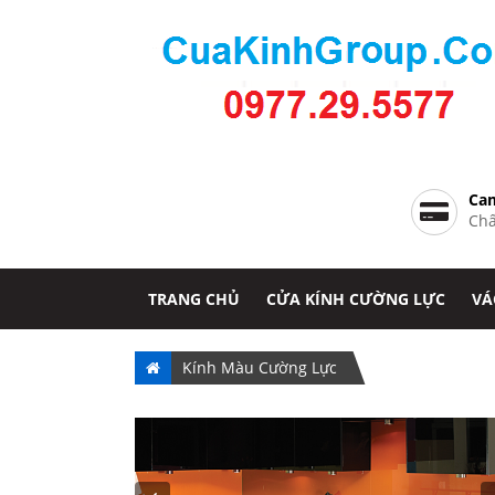
Cam
Chấ
TRANG CHỦ
CỬA KÍNH CƯỜNG LỰC
VÁ
Kính Màu Cường Lực