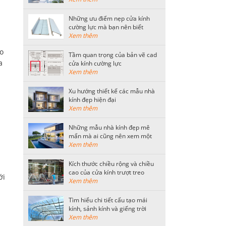
Những ưu điểm nẹp cửa kính
cường lực mà bạn nên biết
Xem thêm
ho
Tầm quan trọng của bản vẽ cad
a
cửa kính cường lực
Xem thêm
Xu hướng thiết kế các mẫu nhà
kính đẹp hiện đại
Xem thêm
Những mẫu nhà kính đẹp mê
mẩn mà ai cũng nên xem một
lần
Xem thêm
Kích thước chiều rộng và chiều
cao của cửa kính trượt treo
ới
thông dụng
Xem thêm
Tìm hiểu chi tiết cấu tạo mái
kính, sảnh kính và giếng trời
bằng kính cường lực
Xem thêm