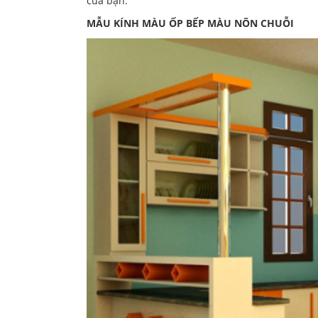
của bạn.
MẪU KÍNH MÀU ỐP BẾP MÀU NÕN CHUỖI