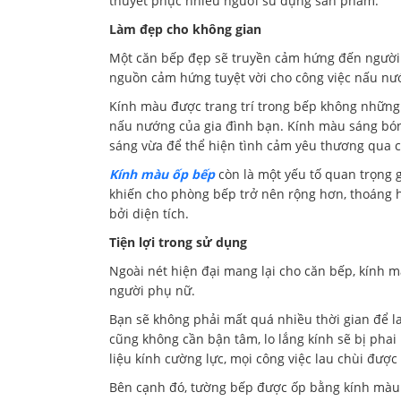
thuyết phục nhiều người sử dụng sản phẩm:
Làm đẹp cho không gian
Một căn bếp đẹp sẽ truyền cảm hứng đến người p
nguồn cảm hứng tuyệt vời cho công việc nấu n
Kính màu được trang trí trong bếp không những 
nấu nướng của gia đình bạn. Kính màu sáng bón
sáng vừa để thể hiện tình cảm yêu thương qua 
Kính màu ốp bếp
còn là một yếu tố quan trọng gi
khiến cho phòng bếp trở nên rộng hơn, thoáng h
bởi diện tích.
Tiện lợi trong sử dụng
Ngoài nét hiện đại mang lại cho căn bếp, kính m
người phụ nữ.
Bạn sẽ không phải mất quá nhiều thời gian để 
cũng không cần bận tâm, lo lắng kính sẽ bị pha
liệu kính cường lực, mọi công việc lau chùi đượ
Bên cạnh đó, tường bếp được ốp bằng kính màu 