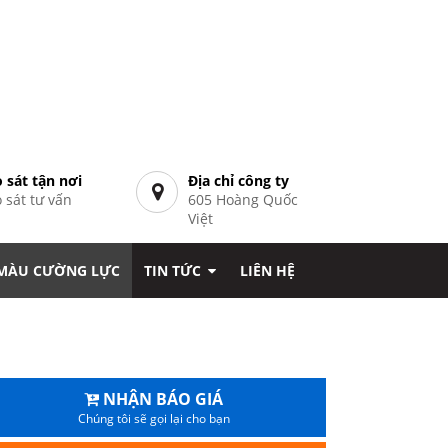
 sát tận nơi
Địa chỉ công ty
 sát tư vấn
605 Hoàng Quốc
7
Việt
 MÀU CƯỜNG LỰC
TIN TỨC
LIÊN HỆ
NHẬN BÁO GIÁ
Chúng tôi sẽ gọi lại cho bạn