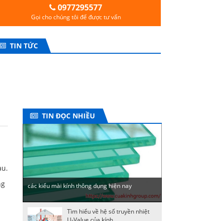
0977295577
Gọi cho chúng tôi để được tư vấn
TIN TỨC
TIN ĐỌC NHIỀU
àu.
ng
các kiểu mài kính thông dụng hiện nay
Tìm hiểu về hệ số truyền nhiệt
U-Value của kính