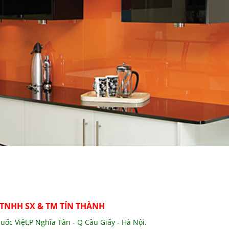
 TNHH SX & TM TÍN THÀNH
uốc Việt,P Nghĩa Tân - Q Cầu Giấy - Hà Nội.