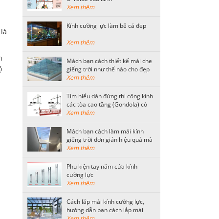
Xem thêm
Kính cường lực làm bể cá đẹp
là
Xem thêm
n
Mách bạn cách thiết kế mái che
ộ
giếng trời như thế nào cho đẹp
Xem thêm
Tìm hiểu dàn đứng thi công kính
các tòa cao tầng (Gondola) có
kết cấu như thế nào?
Xem thêm
Mách bạn cách làm mái kính
giếng trời đơn giản hiệu quả mà
tiết kiệm nhất
Xem thêm
Phụ kiện tay nắm cửa kính
cường lực
Xem thêm
Cách lắp mái kính cường lực,
hướng dẫn bạn cách lắp mái
kính an toàn
Xem thêm