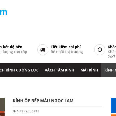
 kết độ bền
Tiết kiệm chi phí
Khảo
t lượng cao cấp
Rẻ nhất thị trường
Khảo
24/
CH KÍNH CƯỜNG LỰC
VÁCH TẮM KÍNH
MÁI KÍNH
KÍNH
KÍNH ỐP BẾP MÀU NGỌC LAM
Lượt xem: 1912